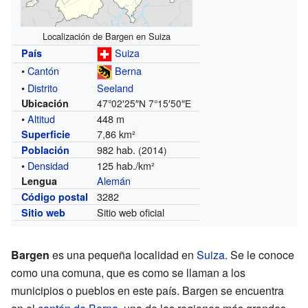
Localización de Bargen en Suiza
Suiza
País
•
Cantón
Berna
•
Distrito
Seeland
Ubicación
47°02′25″N
7°15′50″E
•
Altitud
448 m
7,86 km²
Superficie
982 hab.
Población
(2014)
•
Densidad
125 hab./km²
Alemán
Lengua
3282
Código postal
Sitio web oficial
Sitio web
Bargen
es una pequeña localidad en
Suiza
. Se le conoce
como una comuna, que es como se llaman a los
municipios o pueblos en este país. Bargen se encuentra