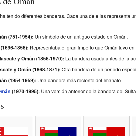
as de Omán
 ha tenido diferentes banderas. Cada una de ellas representa un 
án (751-1954):
Un símbolo de un antiguo estado en Omán.
(1696-1856):
Representaba el gran imperio que Omán tuvo en 
Mascate y Omán (1856-1970):
La bandera usada antes de la act
scate y Omán (1868-1871):
Otra bandera de un período específ
án (1954-1959):
Una bandera más reciente del Imanato.
 Omán
(1970-1995):
Una versión anterior de la bandera del Sulta
es