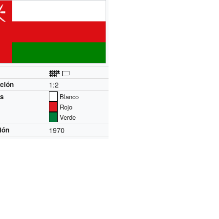
1:2
ción
es
Blanco
Rojo
Verde
1970
ión