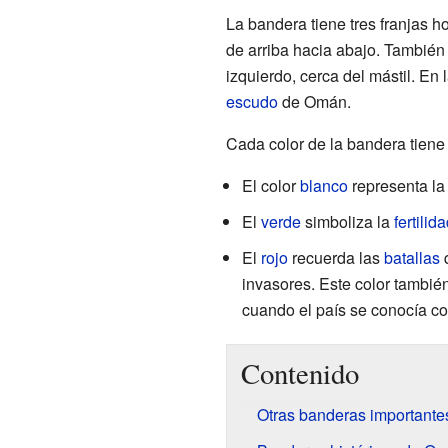
La bandera tiene tres franjas ho
de arriba hacia abajo. También h
izquierdo, cerca del mástil. En 
escudo
de Omán.
Cada color de la bandera tiene 
El color
blanco
representa l
El
verde
simboliza la
fertilid
El
rojo
recuerda las
batallas
q
invasores. Este color tambié
cuando el país se conocía c
Contenido
Otras banderas important