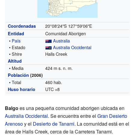
20°08′24″S
127°59′06″E
Coordenadas
Comunidad Aborigen
Entidad
•
País
Australia
• Estado
Australia Occidental
• Shire
Halls Creek
Altitud
• Media
424 m s. n. m.
Población
(2006)
• Total
460 hab.
UTC +8
Huso horario
Balgo
es una pequeña comunidad aborigen ubicada en
Australia Occidental
. Se encuentra entre el
Gran Desierto
Arenoso
y el
Desierto de Tanami
. La comunidad está en el
área de Halls Creek, cerca de la Carretera Tanami.