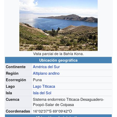
Vista parcial de la Bahía Kona.
Ubicación geográfica
América del Sur
Continente
Altiplano andino
Región
Puna
Ecorregión
Lago Titicaca
Lago
Isla del Sol
Isla
Sistema endorreico Titicaca-Desaguadero-
Cuenca
Poopó-Salar de Coipasa
16°02′37″S
69°09′42″O
Coordenadas