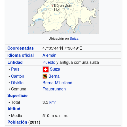
Büren Zum
Hof
Ubicación en
Suiza
47°05′44″N
7°30′49″E
Coordenadas
Alemán
Idioma oficial
Pueblo
y antigua comuna suiza
Entidad
•
País
Suiza
•
Cantón
Berna
•
Distrito
Berna-Mittelland
• Comuna
Fraubrunnen
Superficie
• Total
3,5
km²
Altitud
• Media
510 m s. n. m.
Población
(2011)