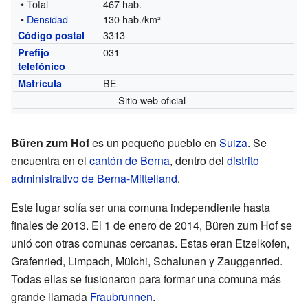
• Total
467 hab.
•
Densidad
130 hab./km²
3313
Código postal
031
Prefijo
telefónico
BE
Matrícula
Sitio web oficial
Büren zum Hof
es un pequeño pueblo en
Suiza
. Se
encuentra en el
cantón de Berna
, dentro del
distrito
administrativo de Berna-Mittelland
.
Este lugar solía ser una comuna independiente hasta
finales de 2013. El 1 de enero de 2014, Büren zum Hof se
unió con otras comunas cercanas. Estas eran Etzelkofen,
Grafenried, Limpach, Mülchi, Schalunen y Zauggenried.
Todas ellas se fusionaron para formar una comuna más
grande llamada
Fraubrunnen
.