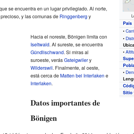
e se encuentra en un lugar privilegiado. Al norte,
o precioso, y las comunas de
Ringgenberg
y
L
País
•
Can
Hacia el noreste, Bönigen limita con
•
Distr
Iseltwald
. Al sureste, se encuentra
Ubic
•
Alti
Gündlischwand
. Si miras al
Super
suroeste, verás
Gsteigwiler
y
Pobl
Wilderswil
. Finalmente, al oeste,
•
Den
está cerca de
Matten bei Interlaken
e
Leng
Interlaken
.
Códi
Sitio
Datos importantes de
Bönigen