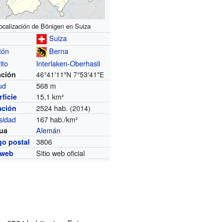
ocalización de Bönigen en Suiza
Suiza
tón
Berna
ito
Interlaken-Oberhasli
ación
46°41′11″N
7°53′41″E
tud
568 m
15,1 km²
ficie
2524 hab.
ación
(2014)
sidad
167 hab./km²
Alemán
ua
3806
go postal
Sitio web oficial
 web