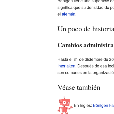
Bönigen tiene una superficie d
significa que su densidad de p
el
alemán
.
Un poco de histori
Cambios administrati
Hasta el 31 de diciembre de 20
Interlaken
. Después de esa fech
son comunes en la organización
Véase también
En inglés:
Bönigen Fac