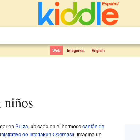
Web
Imágenes
English
a niños
ador en
Suiza
, ubicado en el hermoso
cantón de
inistrativo de Interlaken-Oberhasli
. Imagina un