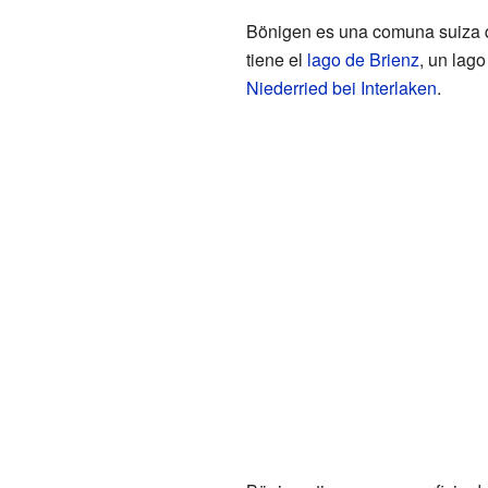
Bönigen es una comuna suiza qu
tiene el
lago de Brienz
, un lag
Niederried bei Interlaken
.