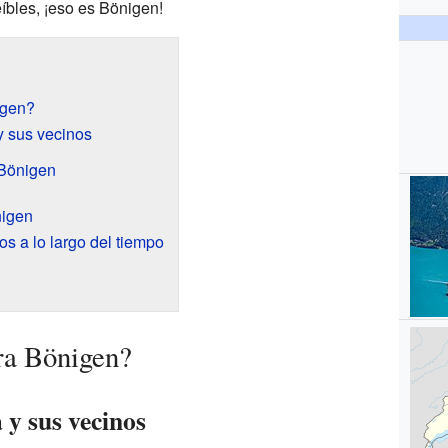
íbles, ¡eso es Bönigen!
igen?
y sus vecinos
 Bönigen
nigen
s a lo largo del tiempo
ra Bönigen?
 y sus vecinos