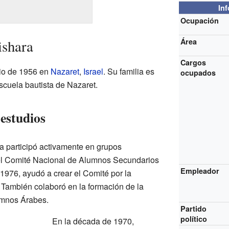
In
Ocupación
ishara
Área
Cargos
lio de 1956 en
Nazaret
,
Israel
. Su familia es
ocupados
escuela bautista de Nazaret.
estudios
a participó activamente en grupos
ó el Comité Nacional de Alumnos Secundarios
Empleador
976, ayudó a crear el Comité por la
 También colaboró en la formación de la
umnos Árabes.
Partido
político
En la década de 1970,