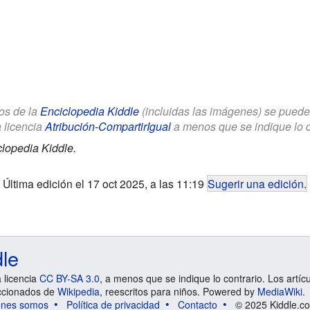
los de la
Enciclopedia Kiddle
(incluidas las imágenes) se puede u
a licencia
Atribución-CompartirIgual
a menos que se indique lo con
lopedia Kiddle.
Última edición el 17 oct 2025, a las 11:19
Sugerir una edición
.
dle
a licencia
CC BY-SA 3.0
, a menos que se indique lo contrario. Los artíc
ccionados de
Wikipedia
, reescritos para niños. Powered by
MediaWiki
.
énes somos
Política de privacidad
Contacto
© 2025 Kiddle.co