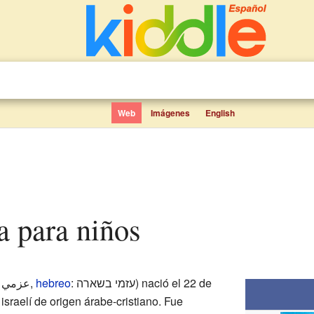
Web
Imágenes
English
a para niños
: عزمي بشارة,
hebreo
: עזמי בשארה) nació el 22 de
israelí de origen árabe-cristiano. Fue