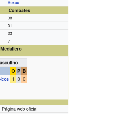
Boxeo
Combates
38
31
23
7
Medallero
sculino
O
P
B
icos
1
0
0
Página web oficial