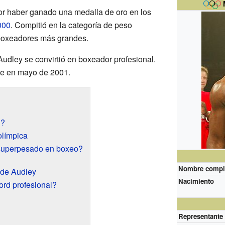
or haber ganado una medalla de oro en los
000
. Compitió en la categoría de peso
boxeadores más grandes.
Audley se convirtió en boxeador profesional.
ue en mayo de 2001.
n?
olímpica
superpesado en boxeo?
Nombre compl
 de Audley
Nacimiento
ord profesional?
Representante