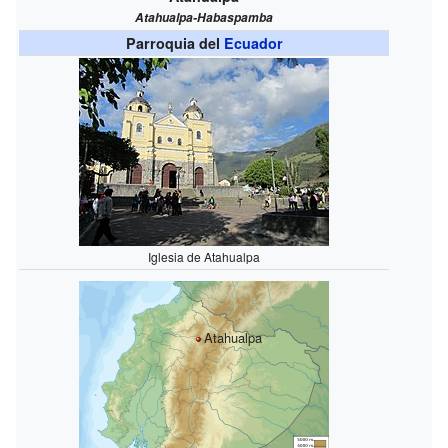
Atahualpa-Habaspamba
Parroquia del
Ecuador
Iglesia de Atahualpa
Atahualpa