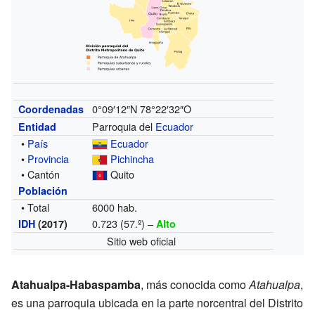
0°09′12″N
78°22′32″O
Coordenadas
Parroquia del
Ecuador
Entidad
•
País
Ecuador
•
Provincia
Pichincha
• Cantón
Quito
Población
• Total
6000 hab.
0.723 (57.º) –
IDH
(2017)
Alto
Sitio web oficial
Atahualpa-Habaspamba
, más conocida como
Atahualpa
,
es una parroquia ubicada en la parte norcentral del Distrito