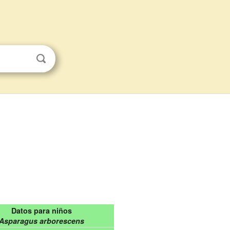
Datos para niños
Asparagus arborescens