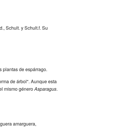
., Schult. y Schult.f. Su
as plantas de espárrago.
forma de árbol". Aunque esta
 del mismo género
Asparagus
.
aguera amarguera,