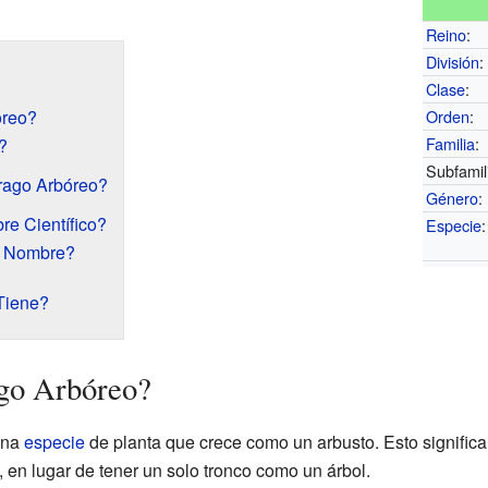
Reino
:
División
:
Clase
:
óreo?
Orden
:
Familia
:
?
Subfamil
rago Arbóreo?
Género
:
re Científico?
Especie
:
u Nombre?
Tiene?
ago Arbóreo?
una
especie
de planta que crece como un arbusto. Esto significa 
 en lugar de tener un solo tronco como un árbol.