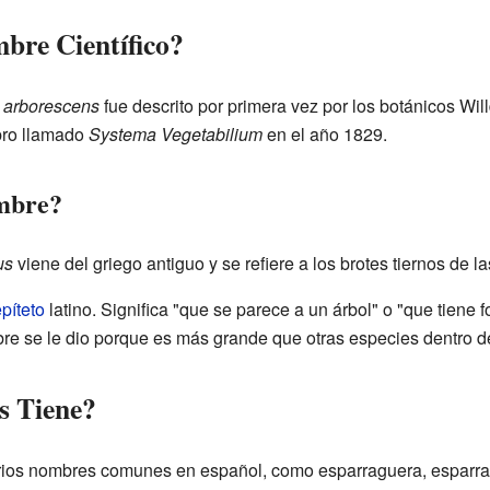
mbre Científico?
 arborescens
fue descrito por primera vez por los botánicos Willd
ibro llamado
Systema Vegetabilium
en el año 1829.
ombre?
us
viene del griego antiguo y se refiere a los brotes tiernos de l
píteto
latino. Significa "que se parece a un árbol" o "que tiene 
bre se le dio porque es más grande que otras especies dentro
s Tiene?
arios nombres comunes en español, como esparraguera, esparr