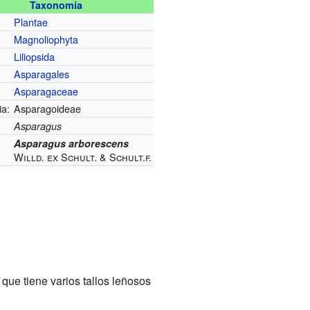
Taxonomía
Plantae
Magnoliophyta
Liliopsida
Asparagales
Asparagaceae
ia:
Asparagoideae
Asparagus
Asparagus arborescens
Willd. ex Schult. & Schult.f.
que tiene varios tallos leñosos