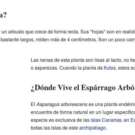
a?
r un arbusto que crece de forma recta. Sus "hojas" son en reali
 bastante largos, miden más de 4 centímetros. Son un poco carno
Las ramas de esta planta son lisas al tacto, no 
o asperezas. Cuando la planta da
frutos
, estos s
¿Dónde Vive el Espárrago Arbó
El
Asparagus arborescens
es una planta endémic
encuentra de forma natural en un lugar específic
especie es exclusiva de las
islas
Canarias
, en
E
todas las islas de este
archipiélago
.