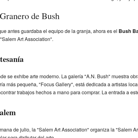
 Granero de Bush
 que antes guardaba el equipo de la granja, ahora es el
Bush Ba
 "Salem Art Association".
rtesanía
nde se exhibe arte moderno. La galería "A.N. Bush" muestra obras
ería más pequeña, "Focus Gallery", está dedicada a artistas loc
ntrar trabajos hechos a mano para comprar. La entrada a este 
Salem
emana de julio, la "Salem Art Association" organiza la "Salem Art
r para disfrutar del arte.