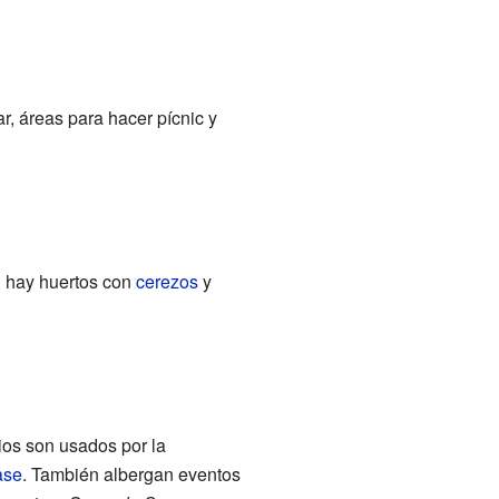
r, áreas para hacer pícnic y
 hay huertos con
cerezos
y
os son usados por la
ase
. También albergan eventos