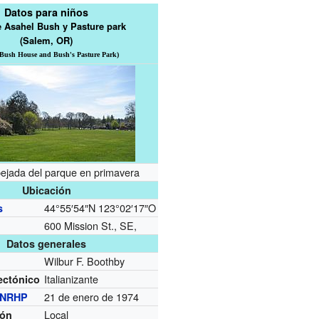
Datos para niños
 Asahel Bush y Pasture park
(Salem, OR)
 Bush House and Bush's Pasture Park)
ejada del parque en primavera
Ubicación
44°55′54″N
123°02′17″O
s
600 Mission St., SE,
Datos generales
Wilbur F. Boothby
Italianizante
tectónico
21 de enero de 1974
NRHP
Local
ión