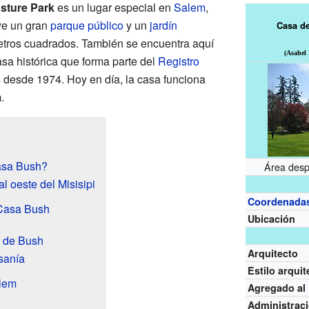
sture Park
es un lugar especial en
Salem
,
uye un gran
parque público
y un
jardín
Casa de
tros cuadrados. También se encuentra aquí
(Asahel
asa histórica que forma parte del
Registro
s
desde 1974. Hoy en día, la casa funciona
m
.
asa Bush?
Área desp
l oeste del Misisipi
Coordenada
 Casa Bush
Ubicación
o de Bush
Arquitecto
esanía
Estilo arqui
alem
Agregado al
Administrac