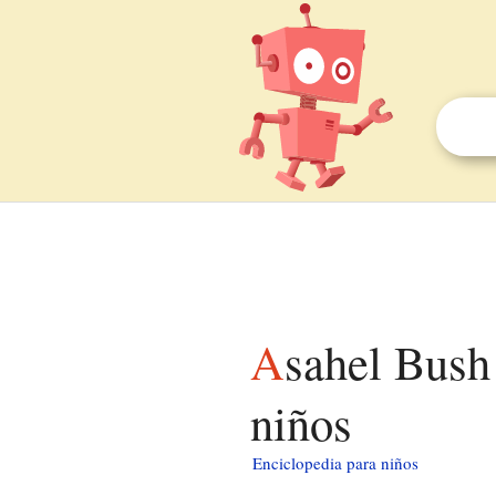
Asahel Bush House and Bush's Pasture Park para
niños
Enciclopedia para niños