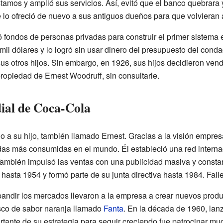
tamos y amplió sus servicios. Así, evitó que el banco quebrara
 lo ofreció de nuevo a sus antiguos dueños para que volvieran a
fondos de personas privadas para construir el primer sistema e
mil dólares y lo logró sin usar dinero del presupuesto del cond
s otros hijos. Sin embargo, en 1926, sus hijos decidieron vend
ropiedad de Ernest Woodruff, sin consultarle.
ial de Coca-Cola
 a su hijo, también llamado Ernest. Gracias a la visión empres
idas más consumidas en el mundo. Él estableció una red interna
ambién impulsó las ventas con una publicidad masiva y constan
 hasta 1954 y formó parte de su junta directiva hasta 1984. Fall
pandir los mercados llevaron a la empresa a crear nuevos prod
esco de sabor naranja llamado
Fanta
. En la década de 1960, lanz
tante de su estrategia para seguir creciendo fue patrocinar mu