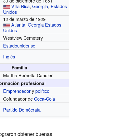
30 de diciembre de 1851
Villa Rica
,
Georgia
,
Estados
Unidos
12 de marzo de 1929
Atlanta
,
Georgia
Estados
Unidos
Westview Cemetery
Estadounidense
Inglés
Familia
Martha Bernetta Candler
formación profesional
Emprendedor
y
político
Cofundador de
Coca-Cola
r
Partido Demócrata
 lograron obtener buenas