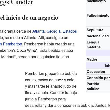
ggs Candler
Nacimiento
el inicio de un negocio
Fallecimiento
Sepultura
na granja cerca de
Atlanta
,
Georgia
,
Estados
Nacionalidad
, se mudó a Atlanta. Allí, consiguió un
Lengua
n Pemberton
. Pemberton había creado una
materna
mberton's Coca Wine". Esta bebida estaba
 Mariani", creada por el químico italiano
Madre
In
Ocupación
Pemberton preparó su bebida
Conocido po
con extractos de nuez y cola,
Partido
y más tarde le añadió jugo de
político
lima y canela. Candler trabajó
junto a Pemberton para
desarrollar y dar a conocer esta bebida. Juntos,