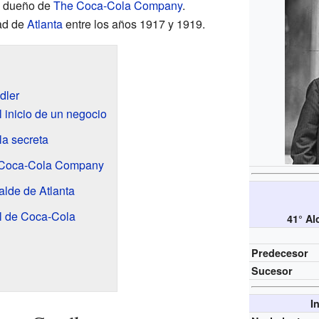
l dueño de
The Coca-Cola Company
.
dad de
Atlanta
entre los años 1917 y 1919.
dler
 inicio de un negocio
la secreta
e Coca-Cola Company
lde de Atlanta
l de Coca-Cola
41° Al
Predecesor
Sucesor
I