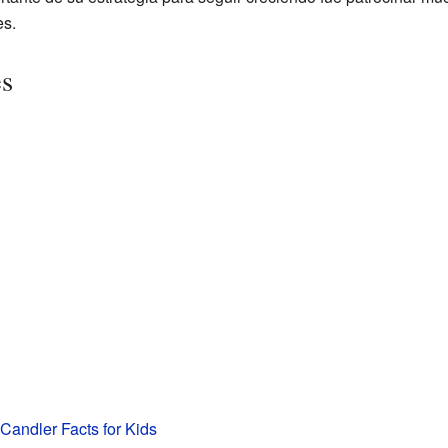
es.
es
Candler Facts for Kids