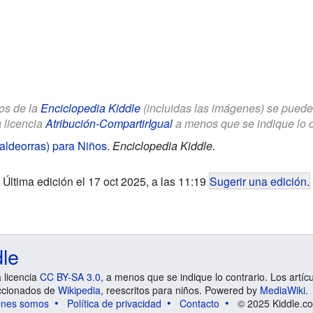
los de la
Enciclopedia Kiddle
(incluidas las imágenes) se puede u
a licencia
Atribución-CompartirIgual
a menos que se indique lo con
aldeorras) para Niños
.
Enciclopedia Kiddle.
Última edición el 17 oct 2025, a las 11:19
Sugerir una edición
.
dle
a licencia
CC BY-SA 3.0
, a menos que se indique lo contrario. Los artíc
ccionados de
Wikipedia
, reescritos para niños. Powered by
MediaWiki
.
énes somos
Política de privacidad
Contacto
© 2025 Kiddle.co