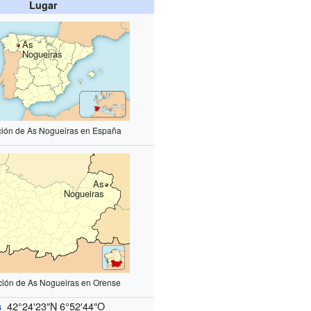
Lugar
As
Nogueiras
ción de As Nogueiras en España
As
Nogueiras
ción de As Nogueiras en Orense
42°24′23″N
6°52′44″O
s