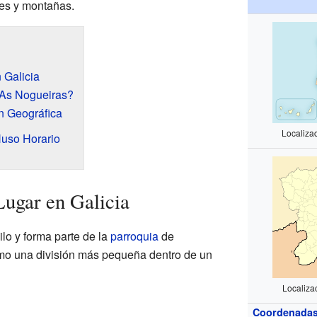
des y montañas.
 Galicia
As Nogueiras?
ón Geográfica
Localiza
Huso Horario
ugar en Galicia
ilo y forma parte de la
parroquia
de
mo una división más pequeña dentro de un
Localiza
Coordenada