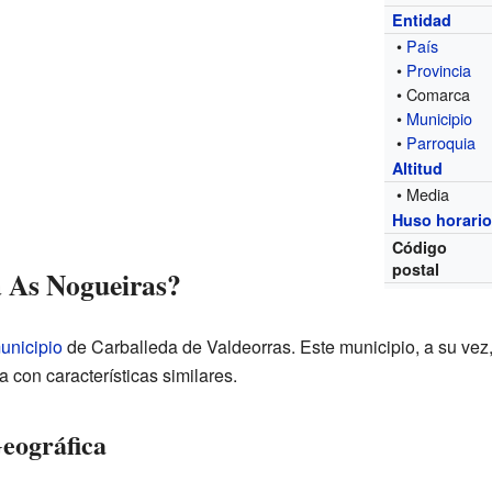
Entidad
•
País
•
Provincia
• Comarca
•
Municipio
•
Parroquia
Altitud
• Media
Huso horari
Código
postal
a As Nogueiras?
unicipio
de Carballeda de Valdeorras. Este municipio, a su vez
 con características similares.
Geográfica