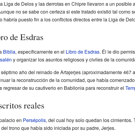
 la Liga de Delos y las derrotas en Chipre llevaron a un posibl
 Aunque no se sabe con certeza si este tratado existió tal como 
habría puesto fin a los conflictos directos entre la Liga de Del
bro de Esdras
la
Biblia
, específicamente en el
Libro de Esdras
. Él le dio permi
salén
y organizar los asuntos religiosos y civiles de la comunid
l séptimo año del reinado de Artajerjes (aproximadamente 467 a.
inuar la reconstrucción de la comunidad, que había comenzado 
s regresar de su cautiverio en Babilonia para reconstruir el
Tem
critos reales
 palacio en
Persépolis
, del cual hoy solo quedan los cimientos.
el trono que había sido iniciada por su padre, Jerjes.