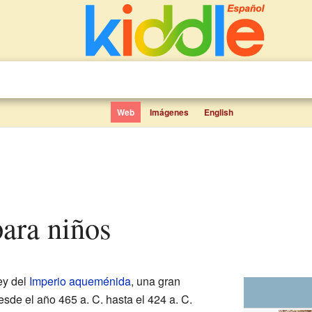
Web
Imágenes
English
 para niños
ey del
Imperio aqueménida
, una gran
esde el año 465 a. C. hasta el 424 a. C.