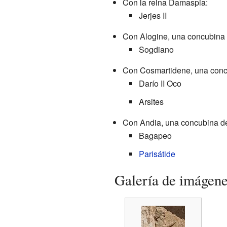
Con la reina Damaspia:
Jerjes II
Con Alogine, una concubina 
Sogdiano
Con Cosmartidene, una conc
Darío II Oco
Arsites
Con Andia, una concubina de
Bagapeo
Parisátide
Galería de imágen