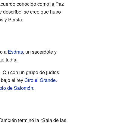
e acuerdo conocido como la Paz
se describe, se cree que hubo
os y Persia.
so a
Esdras
, un sacerdote y
ad judía.
 C.) con un grupo de judíos.
bajo el rey
Ciro el Grande
.
plo de Salomón
.
 También terminó la "Sala de las