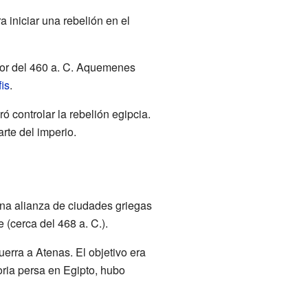
 iniciar una rebelión en el
edor del 460 a. C. Aquemenes
is
.
ó controlar la rebelión egipcia.
rte del imperio.
una alianza de ciudades griegas
 (cerca del 468 a. C.).
uerra a Atenas. El objetivo era
oria persa en Egipto, hubo