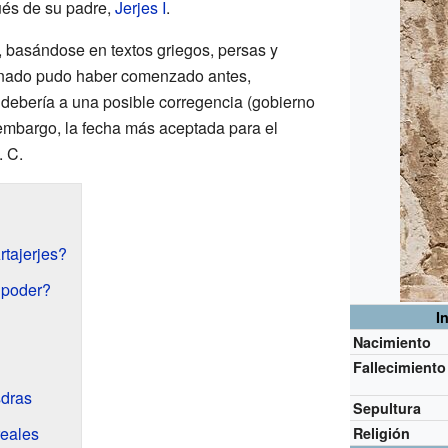
pués de su padre,
Jerjes I
.
, basándose en textos griegos, persas y
einado pudo haber comenzado antes,
 debería a una posible corregencia (gobierno
embargo, la fecha más aceptada para el
. C.
rtajerjes?
l poder?
I
Nacimiento
Fallecimiento
sdras
Sepultura
reales
Religión