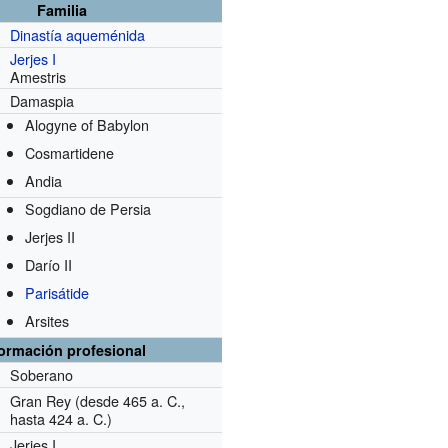
Familia
Dinastía aqueménida
Jerjes I
Amestris
Damaspia
Alogyne of Babylon
Cosmartidene
Andia
Sogdiano de Persia
Jerjes II
Darío II
Parisátide
Arsites
formación profesional
Soberano
Gran Rey
(desde 465 a. C.,
hasta 424 a. C.)
Jerjes I