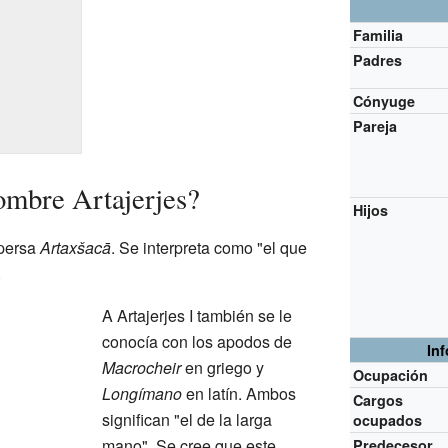
Familia
Padres
Cónyuge
Pareja
nombre Artajerjes?
Hijos
 persa
Artaxšacā
. Se interpreta como "el que
.
A Artajerjes I también se le
conocía con los apodos de
In
Macrocheir
en griego y
Ocupación
Longímano
en latín. Ambos
Cargos
significan "el de la larga
ocupados
mano". Se cree que este
Predecesor