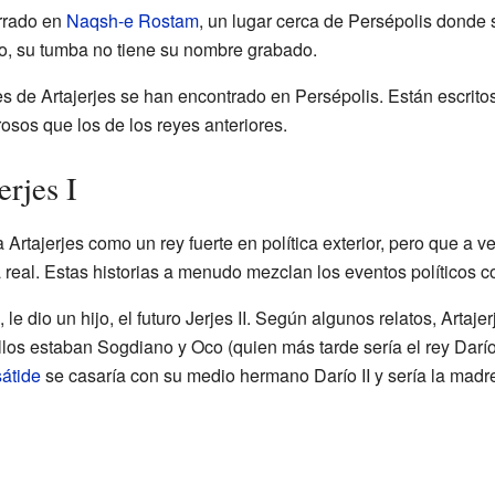
errado en
Naqsh-e Rostam
, un lugar cerca de Persépolis donde
o, su tumba no tiene su nombre grabado.
es de Artajerjes se han encontrado en Persépolis. Están escritos
sos que los de los reyes anteriores.
erjes I
 Artajerjes como un rey fuerte en política exterior, pero que a v
ia real. Estas historias a menudo mezclan los eventos político
e dio un hijo, el futuro Jerjes II. Según algunos relatos, Artajerj
llos estaban Sogdiano y Oco (quien más tarde sería el rey Darío 
sátide
se casaría con su medio hermano Darío II y sería la madre d