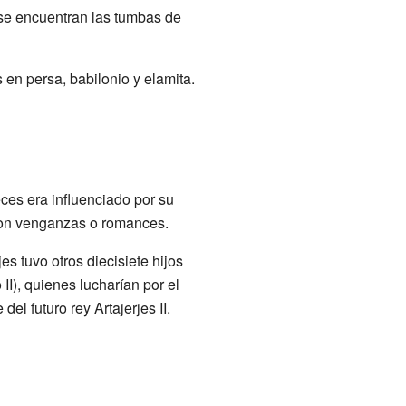
 se encuentran las tumbas de
 en persa, babilonio y elamita.
eces era influenciado por su
s con venganzas o romances.
es tuvo otros diecisiete hijos
II), quienes lucharían por el
el futuro rey Artajerjes II.