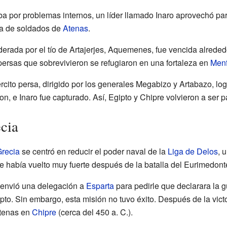
a por problemas internos, un líder llamado Inaro aprovechó para
da de soldados de
Atenas
.
iderada por el tío de Artajerjes, Aquemenes, fue vencida alred
 persas que sobrevivieron se refugiaron en una fortaleza en
Menf
rcito persa, dirigido por los generales Megabizo y Artabazo, logr
, e Inaro fue capturado. Así, Egipto y Chipre volvieron a ser pa
cia
recia
se centró en reducir el poder naval de la
Liga de Delos
, 
se había vuelto muy fuerte después de la batalla del Eurimedonte
a envió una delegación a
Esparta
para pedirle que declarara la g
pto. Sin embargo, esta misión no tuvo éxito. Después de la vict
Atenas en
Chipre
(cerca del 450 a. C.).