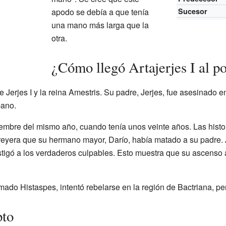
apodo se debía a que tenía
Sucesor
una mano más larga que la
otra.
¿Cómo llegó Artajerjes I al p
e Jerjes I y la reina Amestris. Su padre, Jerjes, fue asesinado e
bano.
iciembre del mismo año, cuando tenía unos veinte años. Las hist
reyera que su hermano mayor, Darío, había matado a su padre. A
stigó a los verdaderos culpables. Esto muestra que su ascenso
amado Histaspes, intentó rebelarse en la región de Bactriana, p
pto