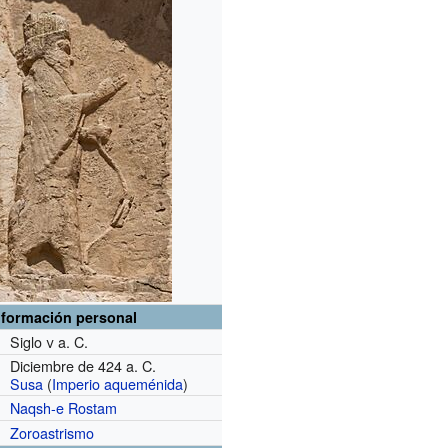
nformación personal
Siglo
v
a. C.
Diciembre de 424 a. C.
Susa
(
Imperio aqueménida
)
Naqsh-e Rostam
Zoroastrismo