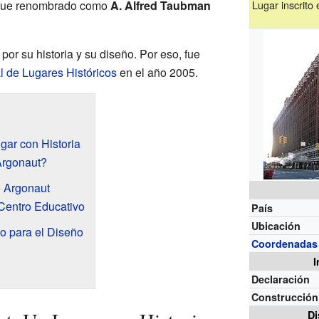
 fue renombrado como
A. Alfred Taubman
Lugar inscrito
por su historia y su diseño. Por eso, fue
l de Lugares Históricos
en el año 2005.
gar con Historia
Argonaut?
io Argonaut
Centro Educativo
País
Ubicación
o para el Diseño
Coordenadas
I
Declaración
Construcción
Di