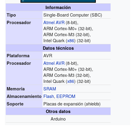
Información
Single-Board Computer (SBC)
Tipo
Atmel AVR
(8-bit),
Procesador
ARM Cortex-M0+ (32-bit),
ARM Cortex-M3 (32-bit),
Intel Quark (
x86
) (32-bit)
Datos técnicos
AVR
Plataforma
Atmel AVR
(8-bit),
Procesador
ARM Cortex-M0+ (32-bit),
ARM Cortex-M3 (32-bit),
Intel Quark (
x86
) (32-bit)
SRAM
Memoria
Flash
,
EEPROM
Almacenamiento
Placas de expansión (
)
Soporte
shields
Otros datos
Arduino