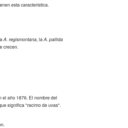
enen esta característica.
la
A. regismontana
, la
A. pallida
e crecen.
 el año 1876. El nombre del
 que significa "racimo de uvas".
on.