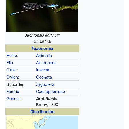
Archibasis lieftincki
Sri Lanka
Taxonomía
Reino
:
Animalia
Filo
:
Arthropoda
Clase
:
Insecta
Orden
:
Odonata
Suborden:
Zygoptera
Familia
:
Coenagrionidae
Género
:
Archibasis
Kirby, 1890
Distribución