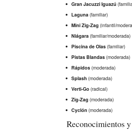
Gran Jacuzzi Iguazú
(familia
Laguna
(familiar)
Mini Zig-Zag
(infantil/moder
Niágara
(familiar/moderada)
Piscina de Olas
(familiar)
Pistas Blandas
(moderada)
Rápidos
(moderada)
Splash
(moderada)
Verti-Go
(radical)
Zig-Zag
(moderada)
Cyclón
(moderada)
Reconocimientos y