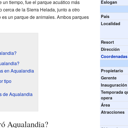
e un tiempo, fue el parque acuático más
Eslogan
o cerca de la Sierra Helada, junto a otro
País
e es un parque de animales. Ambos parques
Localidad
Resort
Dirección
alandia?
Coordenadas
ualandia?
as en Aqualandia
Propietario
Gerente
r tipo
Inauguración
Temporada q
s de Aqualandia
opera
Área
Atracciones
ró Aqualandia?