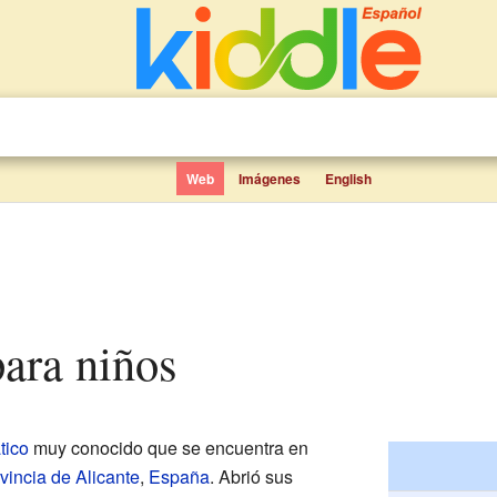
Web
Imágenes
English
para niños
tico
muy conocido que se encuentra en
vincia de Alicante
,
España
. Abrió sus