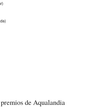
r)
ada)
 premios de Aqualandia