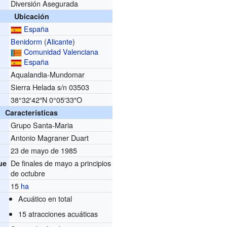
Diversión Asegurada
Ubicación
España
Benidorm
(
Alicante
)
Comunidad Valenciana
España
Aqualandia-Mundomar
Sierra Helada s/n 03503
38°32′42″N
0°05′33″O
Características
Grupo Santa-Maria
Antonio Magraner Duart
23 de mayo de 1985
De finales de mayo a principios
ue
de octubre
15
ha
Acuático en total
15 atracciones acuáticas