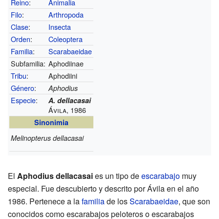
Reino
:
Animalia
Filo
:
Arthropoda
Clase
:
Insecta
Orden
:
Coleoptera
Familia
:
Scarabaeidae
Subfamilia:
Aphodiinae
Tribu
:
Aphodiini
Género
:
Aphodius
Especie
:
A. dellacasai
Ávila, 1986
Sinonimia
Melinopterus dellacasai
El
Aphodius dellacasai
es un tipo de
escarabajo
muy
especial. Fue descubierto y descrito por Ávila en el año
1986. Pertenece a la
familia
de los
Scarabaeidae
, que son
conocidos como escarabajos peloteros o escarabajos