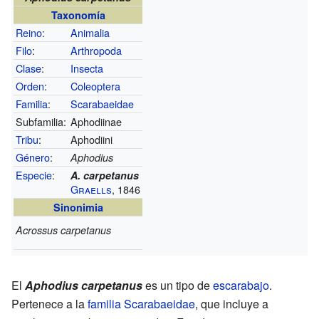
Taxonomía
Reino
:
Animalia
Filo
:
Arthropoda
Clase
:
Insecta
Orden
:
Coleoptera
Familia
:
Scarabaeidae
Subfamilia:
Aphodiinae
Tribu
:
Aphodiini
Género
:
Aphodius
Especie
:
A. carpetanus
Graells
, 1846
Sinonimia
Acrossus carpetanus
El
Aphodius carpetanus
es un tipo de
escarabajo
.
Pertenece a la
familia
Scarabaeidae
, que incluye a