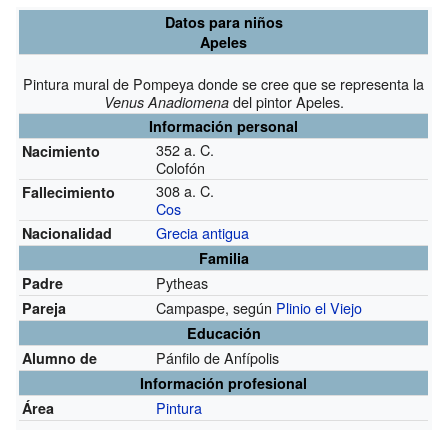
Datos para niños
Apeles
Pintura mural de Pompeya donde se cree que se representa la
del pintor Apeles.
Venus Anadiomena
Información personal
352 a. C.
Nacimiento
Colofón
308 a. C.
Fallecimiento
Cos
Grecia antigua
Nacionalidad
Familia
Pytheas
Padre
Campaspe, según
Plinio el Viejo
Pareja
Educación
Pánfilo de Anfípolis
Alumno de
Información profesional
Pintura
Área