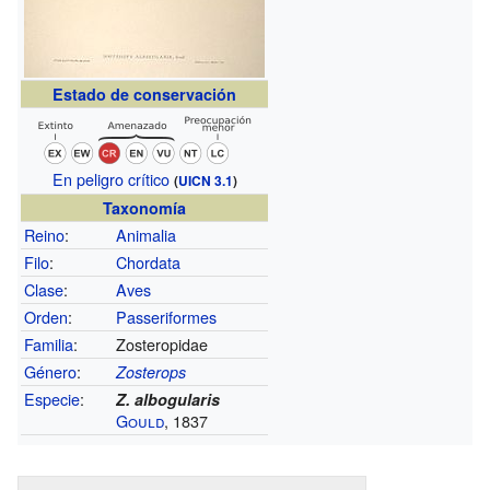
Estado de conservación
En peligro crítico
(
UICN 3.1
)
Taxonomía
Reino
:
Animalia
Filo
:
Chordata
Clase
:
Aves
Orden
:
Passeriformes
Familia
:
Zosteropidae
Género
:
Zosterops
Especie
:
Z. albogularis
Gould
, 1837