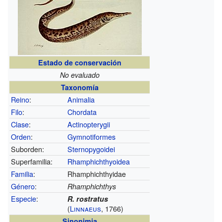
Estado de conservación
No evaluado
Taxonomía
Reino
:
Animalia
Filo
:
Chordata
Clase
:
Actinopterygii
Orden
:
Gymnotiformes
Suborden:
Sternopygoidei
Superfamilia:
Rhamphichthyoidea
Familia
:
Rhamphichthyidae
Género
:
Rhamphichthys
Especie
:
R. rostratus
(
Linnaeus
, 1766)
Sinonimia