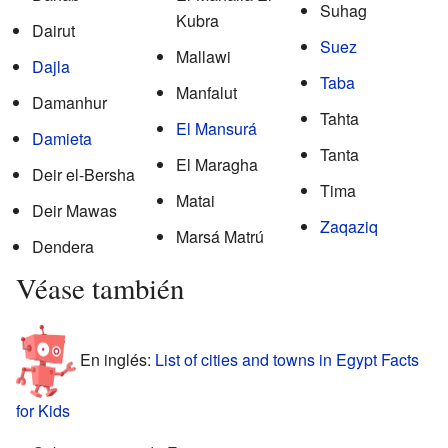
Suhag
Kubra
Dairut
Suez
Mallawi
Dajla
Taba
Manfalut
Damanhur
Tahta
El Mansurá
Damieta
Tanta
El Maragha
Deir el-Bersha
Tima
Matai
Deir Mawas
Zaqaziq
Marsá Matrú
Dendera
Véase también
En inglés:
List of cities and towns in Egypt Facts
for Kids