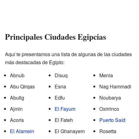
Principales Ciudades Egipcias
Aquí te presentamos una lista de algunas de las ciudades
más destacadas de Egipto:
Abnub
Disuq
Menia
Abu Qirqas
Esna
Nag Hammadi
Abutig
Edfu
Noubarya
Ajmin
El Fayum
Oxirrinco
Acoris
El Fateh
Puerto Saíd
El Alamein
El Ghanayem
Rosetta