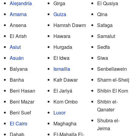
Alejandría
Girga
El Qusiya
Amarna
Guiza
Qina
Ansena
Hamrah Dawm
Safaga
El Arish
Hawara
Samalut
Asiut
Hurgada
Sedfa
Asuán
El Idwa
Siwa
Balyana
Ismailia
Senbellawein
Banha
Kafr Dawar
Sharm el-Sheij
Beni Hasan
El Jariyá
Shibin El Kom
Beni Mazar
Kom Ombo
Shibin el-
Qanater
Beni Suef
Luxor
Shubra el-
El Cairo
Maghagha
Jeima
Dahab
El-Mahalla El-