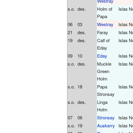
Westray
s.o.
des.
Holm of
Islas N
Papa
06
03
Westray
Islas N
21
des.
Faray
Islas N
19
des.
Calf of
Islas N
Eday
09
10
Eday
Islas N
s.o.
des.
Muckle
Islas N
Green
Holm
s.o.
18
Papa
Islas N
Stronsay
s.o.
des.
Linga
Islas N
Holm
07
06
Stronsay
Islas N
s.o.
19
Auskerry
Islas N