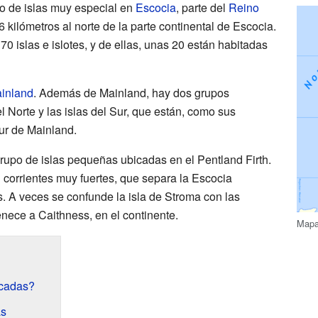
o de islas muy especial en
Escocia
, parte del
Reino
 kilómetros al norte de la parte continental de Escocia.
70 islas e islotes, y de ellas, unas 20 están habitadas
inland
. Además de Mainland, hay dos grupos
del Norte y las islas del Sur, que están, como sus
sur de Mainland.
rupo de islas pequeñas ubicadas en el Pentland Firth.
 corrientes muy fuertes, que separa la Escocia
s. A veces se confunde la isla de Stroma con las
nece a Caithness, en el continente.
Mapa
rcadas?
as