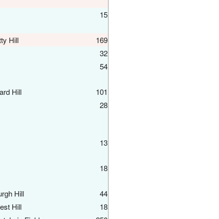
15
tty Hill
169
32
54
rd Hill
101
28
13
18
rgh Hill
44
st Hill
18