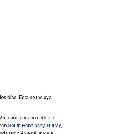
los días. Esto no incluye
Mainland por una serie de
 son
South Ronaldsay
,
Burray
,
nda también está unida a