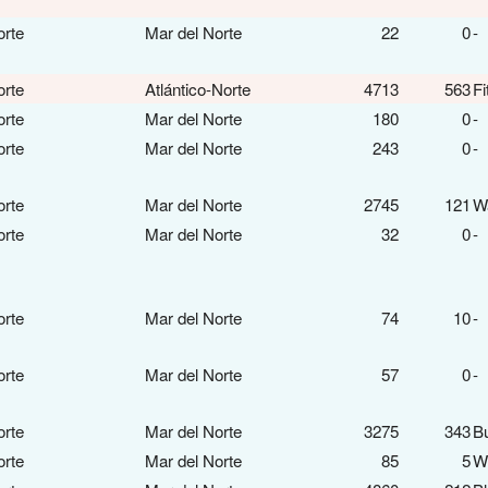
orte
Mar del Norte
22
0
-
orte
Atlántico-Norte
4713
563
Fi
orte
Mar del Norte
180
0
-
orte
Mar del Norte
243
0
-
orte
Mar del Norte
2745
121
Wa
orte
Mar del Norte
32
0
-
orte
Mar del Norte
74
10
-
orte
Mar del Norte
57
0
-
orte
Mar del Norte
3275
343
Bu
orte
Mar del Norte
85
5
We