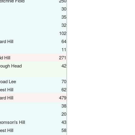
otchnie Fiold
250
30
35
32
102
rd Hill
64
11
d Hill
271
rough Head
42
road Lee
70
st Hill
62
rd Hill
479
38
20
omson's Hill
43
st Hill
58