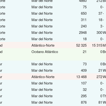
orte
Mar del Norte
4860
212
Bl
orte
Mar del Norte
75
0
-
orte
Mar del Norte
650
37
-
orte
Mar del Norte
311
18
-
orte
Mar del Norte
240
3
-
orte
Mar del Norte
2948
300
Wa
orte
Mar del Norte
18
0
-
nd
Atlántico-Norte
52 325
15 315
Mi
nd
Océano Atlántico
21
0
B
ur
Mar del Norte
73
0
B
ur
Mar del Norte
409
21
We
ur
Atlántico-Norte
13 468
272
Wa
ur
Mar del Norte
107
0
-
ur
Mar del Norte
32
0
-
ur
Mar del Norte
295
0
Th
ur
Mar del Norte
876
81
We