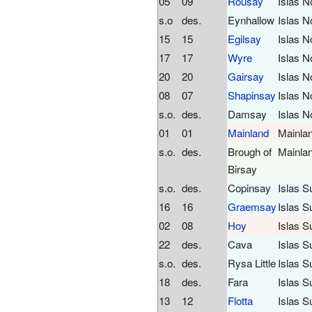
05
09
Rousay
Islas N
s.o
des.
Eynhallow
Islas N
15
15
Egilsay
Islas N
17
17
Wyre
Islas N
20
20
Gairsay
Islas N
08
07
Shapinsay
Islas N
s.o.
des.
Damsay
Islas N
01
01
Mainland
Mainla
s.o.
des.
Brough of
Mainla
Birsay
s.o.
des.
Copinsay
Islas S
16
16
Graemsay
Islas S
02
08
Hoy
Islas S
22
des.
Cava
Islas S
s.o.
des.
Rysa Little
Islas S
18
des.
Fara
Islas S
13
12
Flotta
Islas S