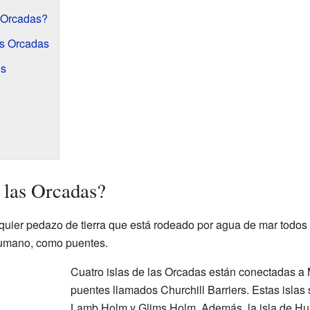
 Orcadas?
as Orcadas
es
n las Orcadas?
alquier pedazo de tierra que está rodeado por agua de mar todos 
humano, como puentes.
Cuatro islas de las Orcadas están conectadas a 
puentes llamados Churchill Barriers. Estas islas
Lamb Holm y Glims Holm. Además, la isla de Hu