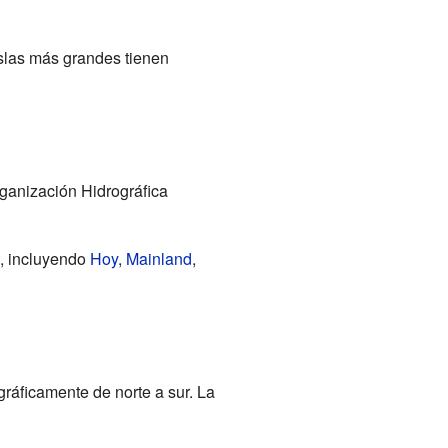
islas más grandes tienen
rganización Hidrográfica
s, incluyendo
Hoy
,
Mainland
,
gráficamente de norte a sur. La