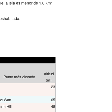
que la isla es menor de 1,0 km²
deshabitada.
Altitud
Punto más elevado
(m)
23
he Wart
65
rth Hill
48