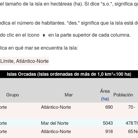
l tamaño de la isla en hectáreas (ha). Si dice "s.o.", significa 
ica el número de habitantes. "des." significa que la isla está 
do clic en el icono
en la parte superior de cada columna.
dica en qué mar se encuentra la isla:
Límite, Atlántico-Norte
Islas Orcadas
(islas ordenadas de más de 1,0 km²=100 ha)
Área
Grupo
Mar
Población
(
ha
)
orte
Atlántico-Norte
690
70
-
orte
Mar del Norte
5043
478
T
orte
Atlántico-Norte
918
65
No