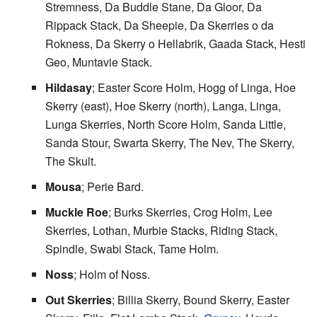
Stremness, Da Buddle Stane, Da Gloor, Da
Rippack Stack, Da Sheepie, Da Skerries o da
Rokness, Da Skerry o Hellabrik, Gaada Stack, Hesti
Geo, Muntavie Stack.
Hildasay
; Easter Score Holm, Hogg of Linga, Hoe
Skerry (east), Hoe Skerry (north), Langa, Linga,
Lunga Skerries, North Score Holm, Sanda Little,
Sanda Stour, Swarta Skerry, The Nev, The Skerry,
The Skult.
Mousa
; Perie Bard.
Muckle Roe
; Burks Skerries, Crog Holm, Lee
Skerries, Lothan, Murbie Stacks, Riding Stack,
Spindle, Swabi Stack, Tame Holm.
Noss
; Holm of Noss.
Out Skerries
; Billia Skerry, Bound Skerry, Easter