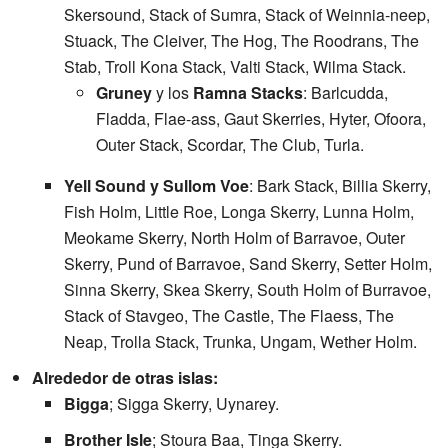
Skersound, Stack of Sumra, Stack of Weinnia-neep,
Stuack, The Cleiver, The Hog, The Roodrans, The
Stab, Troll Kona Stack, Valti Stack, Wilma Stack.
Gruney
y los
Ramna Stacks
: Barlcudda,
Fladda, Flae-ass, Gaut Skerries, Hyter, Ofoora,
Outer Stack, Scordar, The Club, Turla.
Yell Sound y Sullom Voe
: Bark Stack, Billia Skerry,
Fish Holm, Little Roe, Longa Skerry, Lunna Holm,
Meokame Skerry, North Holm of Barravoe, Outer
Skerry, Pund of Barravoe, Sand Skerry, Setter Holm,
Sinna Skerry, Skea Skerry, South Holm of Burravoe,
Stack of Stavgeo, The Castle, The Flaess, The
Neap, Trolla Stack, Trunka, Ungam, Wether Holm.
Alrededor de otras islas:
Bigga
; Sigga Skerry, Uynarey.
Brother Isle
; Stoura Baa, Tinga Skerry.