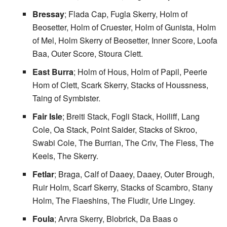
Bressay
; Flada Cap, Fugla Skerry, Holm of
Beosetter, Holm of Cruester, Holm of Gunista, Holm
of Mel, Holm Skerry of Beosetter, Inner Score, Loofa
Baa, Outer Score, Stoura Clett.
East Burra
; Holm of Hous, Holm of Papil, Peerie
Hom of Clett, Scark Skerry, Stacks of Houssness,
Taing of Symbister.
Fair Isle
; Breiti Stack, Fogli Stack, Hoiliff, Lang
Cole, Oa Stack, Point Saider, Stacks of Skroo,
Swabi Cole, The Burrian, The Criv, The Fless, The
Keels, The Skerry.
Fetlar
; Braga, Calf of Daaey, Daaey, Outer Brough,
Ruir Holm, Scarf Skerry, Stacks of Scambro, Stany
Holm, The Flaeshins, The Fludir, Urie Lingey.
Foula
; Arvra Skerry, Blobrick, Da Baas o