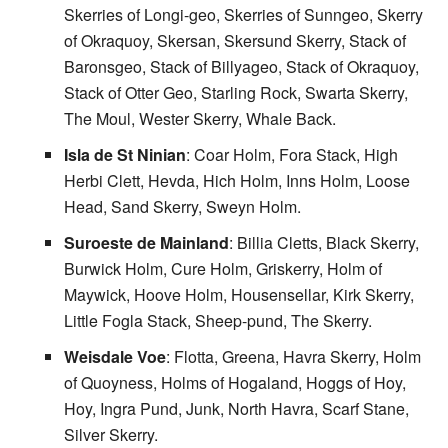
Skerries of Longi-geo, Skerries of Sunngeo, Skerry
of Okraquoy, Skersan, Skersund Skerry, Stack of
Baronsgeo, Stack of Billyageo, Stack of Okraquoy,
Stack of Otter Geo, Starling Rock, Swarta Skerry,
The Moul, Wester Skerry, Whale Back.
Isla de St Ninian
: Coar Holm, Fora Stack, High
Herbi Clett, Hevda, Hich Holm, Inns Holm, Loose
Head, Sand Skerry, Sweyn Holm.
Suroeste de Mainland
: Billia Cletts, Black Skerry,
Burwick Holm, Cure Holm, Griskerry, Holm of
Maywick, Hoove Holm, Housensellar, Kirk Skerry,
Little Fogla Stack, Sheep-pund, The Skerry.
Weisdale Voe
: Flotta, Greena, Havra Skerry, Holm
of Quoyness, Holms of Hogaland, Hoggs of Hoy,
Hoy, Ingra Pund, Junk, North Havra, Scarf Stane,
Silver Skerry.