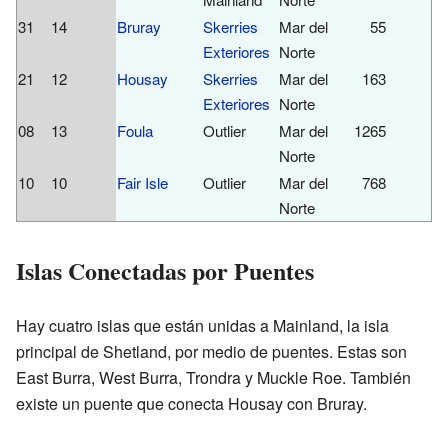
31
14
Bruray
Skerries
Mar del
55
2
Exteriores
Norte
21
12
Housay
Skerries
Mar del
163
5
Exteriores
Norte
08
13
Foula
Outlier
Mar del
1265
3
Norte
10
10
Fair Isle
Outlier
Mar del
768
6
Norte
Islas Conectadas por Puentes
Hay cuatro islas que están unidas a Mainland, la isla
principal de Shetland, por medio de puentes. Estas son
East Burra, West Burra, Trondra y Muckle Roe. También
existe un puente que conecta Housay con Bruray.