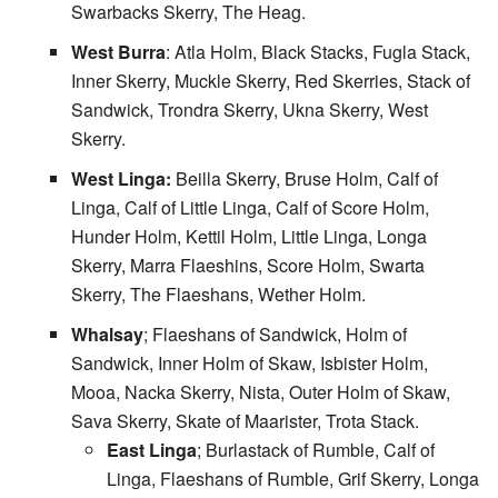
Swarbacks Skerry, The Heag.
West Burra
: Atla Holm, Black Stacks, Fugla Stack,
Inner Skerry, Muckle Skerry, Red Skerries, Stack of
Sandwick, Trondra Skerry, Ukna Skerry, West
Skerry.
West Linga:
Beilla Skerry, Bruse Holm, Calf of
Linga, Calf of Little Linga, Calf of Score Holm,
Hunder Holm, Kettil Holm, Little Linga, Longa
Skerry, Marra Flaeshins, Score Holm, Swarta
Skerry, The Flaeshans, Wether Holm.
Whalsay
; Flaeshans of Sandwick, Holm of
Sandwick, Inner Holm of Skaw, Isbister Holm,
Mooa, Nacka Skerry, Nista, Outer Holm of Skaw,
Sava Skerry, Skate of Maarister, Trota Stack.
East Linga
; Burlastack of Rumble, Calf of
Linga, Flaeshans of Rumble, Grif Skerry, Longa