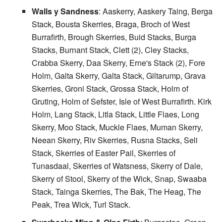
Walls y Sandness
: Aaskerry, Aaskery Taing, Berga
Stack, Bousta Skerries, Braga, Broch of West
Burrafirth, Brough Skerries, Buid Stacks, Burga
Stacks, Burnant Stack, Clett (2), Cley Stacks,
Crabba Skerry, Daa Skerry, Erne's Stack (2), Fore
Holm, Galta Skerry, Galta Stack, Giltarump, Grava
Skerries, Groni Stack, Grossa Stack, Holm of
Gruting, Holm of Sefster, Isle of West Burrafirth. Kirk
Holm, Lang Stack, Litla Stack, Little Flaes, Long
Skerry, Moo Stack, Muckle Flaes, Muman Skerry,
Neean Skerry, Riv Skerries, Rusna Stacks, Seli
Stack, Skerries of Easter Pail, Skerries of
Tunasdaal, Skerries of Watsness, Skerry of Dale,
Skerry of Stool, Skerry of the Wick, Snap, Swaaba
Stack, Tainga Skerries, The Bak, The Heag, The
Peak, Trea Wick, Turl Stack.