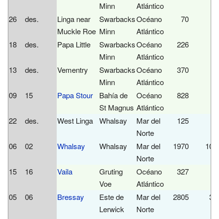
Minn
Atlántico
26
des.
Linga near
Swarbacks
Océano
70
Muckle Roe
Minn
Atlántico
18
des.
Papa Little
Swarbacks
Océano
226
Minn
Atlántico
13
des.
Vementry
Swarbacks
Océano
370
Minn
Atlántico
09
15
Papa Stour
Bahía de
Océano
828
2
St Magnus
Atlántico
22
des.
West Linga
Whalsay
Mar del
125
Norte
06
02
Whalsay
Whalsay
Mar del
1970
103
Norte
15
16
Vaila
Gruting
Océano
327
Voe
Atlántico
05
06
Bressay
Este de
Mar del
2805
38
Lerwick
Norte