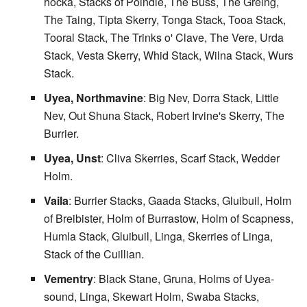
hocka, Stacks of Poindie, The Buss, The Greing,
The Taing, Tipta Skerry, Tonga Stack, Tooa Stack,
Tooral Stack, The Trinks o' Clave, The Vere, Urda
Stack, Vesta Skerry, Whid Stack, Wilna Stack, Wurs
Stack.
Uyea, Northmavine
: Big Nev, Dorra Stack, Little
Nev, Out Shuna Stack, Robert Irvine's Skerry, The
Burrier.
Uyea, Unst
: Cliva Skerries, Scarf Stack, Wedder
Holm.
Vaila
: Burrier Stacks, Gaada Stacks, Gluibuil, Holm
of Breibister, Holm of Burrastow, Holm of Scapness,
Humla Stack, Gluibuil, Linga, Skerries of Linga,
Stack of the Cuillian.
Vementry
: Black Stane, Gruna, Holms of Uyea-
sound, Linga, Skewart Holm, Swaba Stacks,