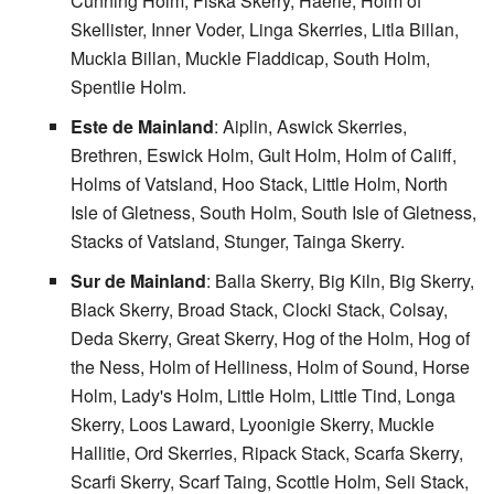
Cunning Holm, Fiska Skerry, Haerie, Holm of
Skellister, Inner Voder, Linga Skerries, Litla Billan,
Muckla Billan, Muckle Fladdicap, South Holm,
Spentlie Holm.
Este de Mainland
: Aiplin, Aswick Skerries,
Brethren, Eswick Holm, Gult Holm, Holm of Califf,
Holms of Vatsland, Hoo Stack, Little Holm, North
Isle of Gletness, South Holm, South Isle of Gletness,
Stacks of Vatsland, Stunger, Tainga Skerry.
Sur de Mainland
: Balla Skerry, Big Kiln, Big Skerry,
Black Skerry, Broad Stack, Clocki Stack, Colsay,
Deda Skerry, Great Skerry, Hog of the Holm, Hog of
the Ness, Holm of Helliness, Holm of Sound, Horse
Holm, Lady's Holm, Little Holm, Little Tind, Longa
Skerry, Loos Laward, Lyoonigie Skerry, Muckle
Hallitie, Ord Skerries, Ripack Stack, Scarfa Skerry,
Scarfi Skerry, Scarf Taing, Scottle Holm, Seli Stack,