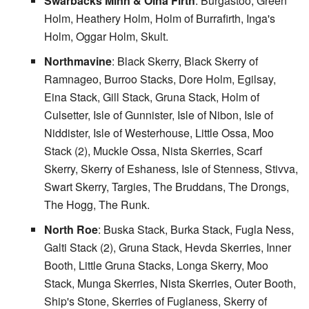
Swarbacks Minn & Olna Firth
: Burgastoo, Green
Holm, Heathery Holm, Holm of Burrafirth, Inga's
Holm, Oggar Holm, Skult.
Northmavine
: Black Skerry, Black Skerry of
Ramnageo, Burroo Stacks, Dore Holm, Egilsay,
Eina Stack, Gill Stack, Gruna Stack, Holm of
Culsetter, Isle of Gunnister, Isle of Nibon, Isle of
Niddister, Isle of Westerhouse, Little Ossa, Moo
Stack (2), Muckle Ossa, Nista Skerries, Scarf
Skerry, Skerry of Eshaness, Isle of Stenness, Stivva,
Swart Skerry, Targies, The Bruddans, The Drongs,
The Hogg, The Runk.
North Roe
: Buska Stack, Burka Stack, Fugla Ness,
Galti Stack (2), Gruna Stack, Hevda Skerries, Inner
Booth, Little Gruna Stacks, Longa Skerry, Moo
Stack, Munga Skerries, Nista Skerries, Outer Booth,
Ship's Stone, Skerries of Fuglaness, Skerry of