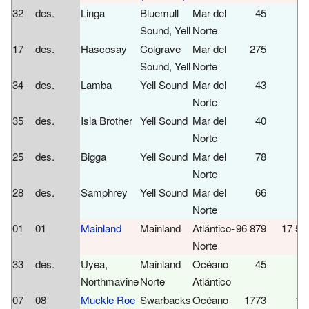
32
des.
Linga
Bluemull
Mar del
45
Sound, Yell
Norte
17
des.
Hascosay
Colgrave
Mar del
275
Sound, Yell
Norte
34
des.
Lamba
Yell Sound
Mar del
43
Norte
35
des.
Isla Brother
Yell Sound
Mar del
40
Norte
25
des.
Bigga
Yell Sound
Mar del
78
Norte
28
des.
Samphrey
Yell Sound
Mar del
66
Norte
01
01
Mainland
Mainland
Atlántico-
96 879
17 55
Norte
33
des.
Uyea,
Mainland
Océano
45
Northmavine
Norte
Atlántico
07
08
Muckle Roe
Swarbacks
Océano
1773
10