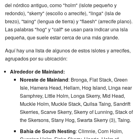
del nórdico antiguo, como "holm" (islote pequeño y
redondo), "skerry" (escollo o arrecife), "linga" (isla de
brezo), "taing" (lengua de tierra) y "flaesh" (arrecife plano).
Las palabras "hog" y "calf" se usan para indicar una isla
pequeña, que suele estar cerca de una más grande.
Aquí hay una lista de algunos de estos islotes y arrecifes,
agrupados por su ubicación:
Alrededor de Mainland:
Noreste de Mainland
: Bronga, Flat Stack, Green
Isle, Hamera Head, Hellam, Hog Island, Linga near
Samphrey, Little Holm, Longa Skerry, Mid Head,
Muckle Holm, Muckle Stack, Quilsa Taing, Sandrift
Skerries, Scarve Skerry, Skerry of Lunning, Stack of
the Skersons, Stany Hog, Swarta Skerry (3), Taing.
Bahía de South Nesting
: Climnie, Corn Holm,