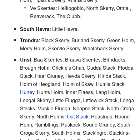
Ve Skerries: Helliogoblo, North Skerry, Ormal,
Reaverack, The Clubb.
South Havra
: Little Havra.
Trondra
: Black Skerry, Burland Skerry, Green Holm,
Merry Holm, Skervie Skerry, Whaleback Skerry.
Unst
; Baa Skerries, Braava Skerries, Brindacks,
Brough Holm, Crickie's Chair, Cudda Stack, Flodda
Stack, Haaf Gruney, Hevda Skerry, Hinda Stack,
Holm of Heogland, Holm of Skaw, Humla Stack,
Huney
, Hunts Holm, Inner Flaess, Lang Holm,
Leegal Skerry, Little Flugga, Littlewick Stack, Longa
Stacks, Muckle Flugga, Neapna Stack, North Croga
Skerry, North Holms,
Out Stack
, Reasings, Round
Holm, Rumblings, Ruskock, Sound Gruney, South
Croga Skerry, South Holms, Stackingro, Stackins-