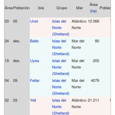
Área
Área
Población
Isla
Grupo
Mar
Població
(
ha
)
03
05
Unst
Islas del
Atlántico-
12 068
72
Norte
Norte
(Shetland)
24
des.
Balta
Islas del
Mar del
80
Norte
Norte
(Shetland)
19
des.
Uyea
Islas del
Mar del
205
Norte
Norte
(Shetland)
04
09
Fetlar
Islas del
Mar del
4078
8
Norte
Norte
(Shetland)
02
03
Yell
Islas del
Atlántico-
21 211
95
Norte
Norte
(Shetland)