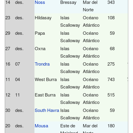
14
des.
Noss
Bressay
Mar del
343
Norte
23
des.
Hildasay
Islas
Océano
108
Scalloway
Atlántico
29
des.
Papa
Islas
Océano
59
Scalloway
Atlántico
27
des.
Oxna
Islas
Océano
68
Scalloway
Atlántico
16
07
Trondra
Islas
Océano
275
13
Scalloway
Atlántico
11
04
West Burra
Islas
Océano
743
75
Scalloway
Atlántico
12
11
East Burra
Islas
Océano
515
6
Scalloway
Atlántico
30
des.
South Havra
Islas
Océano
59
Scalloway
Atlántico
20
des.
Mousa
Este de
Mar del
180
Mainland
Norte