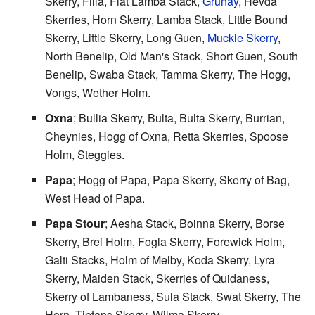
Skerry, Filla, Flat Lamba Stack,
Grunay
, Hevda
Skerries, Horn Skerry, Lamba Stack, Little Bound
Skerry, Little Skerry, Long Guen,
Muckle Skerry
,
North Benelip, Old Man's Stack, Short Guen, South
Benelip, Swaba Stack, Tamma Skerry, The Hogg,
Vongs, Wether Holm.
Oxna
; Bullia Skerry, Bulta, Bulta Skerry, Burrian,
Cheynies, Hogg of Oxna, Retta Skerries, Spoose
Holm, Steggies.
Papa
; Hogg of Papa, Papa Skerry, Skerry of Bag,
West Head of Papa.
Papa Stour
; Aesha Stack, Boinna Skerry, Borse
Skerry, Brei Holm, Fogla Skerry, Forewick Holm,
Galti Stacks, Holm of Melby, Koda Skerry, Lyra
Skerry, Maiden Stack, Skerries of Quidaness,
Skerry of Lambaness, Sula Stack, Swat Skerry, The
Horn, Tiptans Skerry, Wilma Skerry.