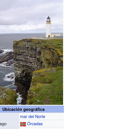
Ubicación geográfica
mar del Norte
lago
Órcadas