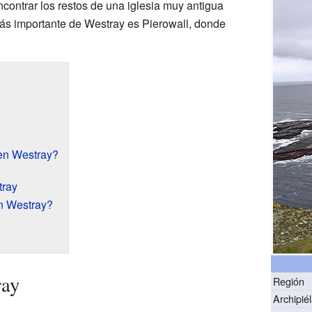
ncontrar los restos de una iglesia muy antigua
ás importante de Westray es Pierowall, donde
en Westray?
tray
n Westray?
ray
Región
Archipié