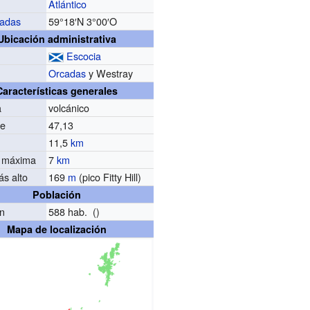
Atlántico
adas
59°18′N
3°00′O
Ubicación administrativa
Escocia
Orcadas
y Westray
Características generales
a
volcánico
ie
47,13
11,5
km
 máxima
7
km
s alto
169
m
(pico Fitty Hill)
Población
ón
588 hab. ()
Mapa de localización