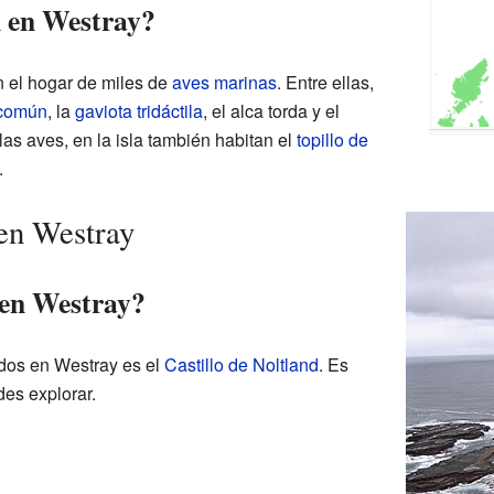
n en Westray?
 el hogar de miles de
aves marinas
. Entre ellas,
 común
, la
gaviota tridáctila
, el alca torda y el
as aves, en la isla también habitan el
topillo de
.
 en Westray
 en Westray?
dos en Westray es el
Castillo de Noltland
. Es
des explorar.