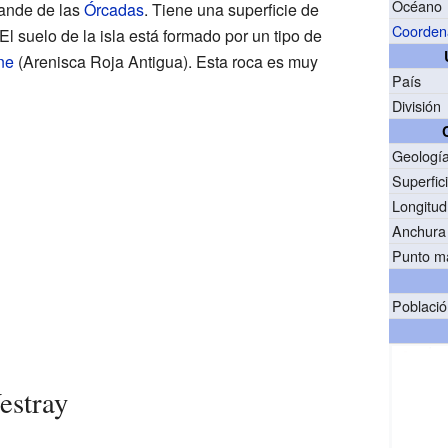
Océano
rande de las
Órcadas
. Tiene una superficie de
Coorden
l suelo de la isla está formado por un tipo de
ne
(Arenisca Roja Antigua). Esta roca es muy
País
División
Geologí
Superfic
Longitud
Anchura
Punto má
Poblaci
estray