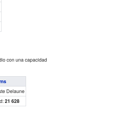
adio con una capacidad
ims
ste Delaune
d:
21 628