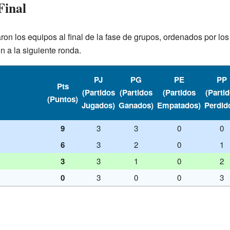
Final
on los equipos al final de la fase de grupos, ordenados por los
 a la siguiente ronda.
PJ
PG
PE
PP
Pts
(Partidos
(Partidos
(Partidos
(Parti
(Puntos)
Jugados)
Ganados)
Empatados)
Perdid
9
3
3
0
0
6
3
2
0
1
3
3
1
0
2
0
3
0
0
3