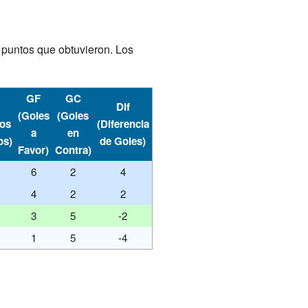
 puntos que obtuvieron. Los
GF
GC
Dif
(Goles
(Goles
dos
(Diferencia
a
en
os)
de Goles)
Favor)
Contra)
6
2
4
4
2
2
3
5
-2
1
5
-4