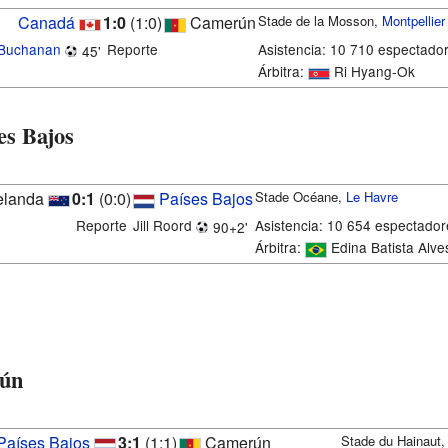
Canadá
1:0
(1:0)
Camerún
Stade de la Mosson,
Montpellier
 Buchanan
Reporte
Asistencia: 10 710 espectado
45'
Árbitra:
Ri Hyang-Ok
es Bajos
elanda
0:1
(0:0)
Países Bajos
Stade Océane,
Le Havre
Reporte
Jill Roord
Asistencia: 10 654 espectador
90+2'
Árbitra:
Edina Batista Alve
rún
Países Bajos
3:1
(1:1)
Camerún
Stade du Hainaut,