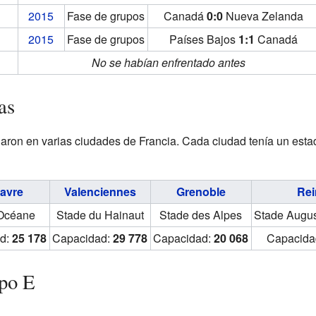
2015
Fase de grupos
Canadá
0:0
Nueva Zelanda
2015
Fase de grupos
Países Bajos
1:1
Canadá
No se habían enfrentado antes
as
garon en varias ciudades de Francia. Cada ciudad tenía un est
avre
Valenciennes
Grenoble
Re
Océane
Stade du Hainaut
Stade des Alpes
Stade Augu
d:
25 178
Capacidad:
29 778
Capacidad:
20 068
Capacida
upo E