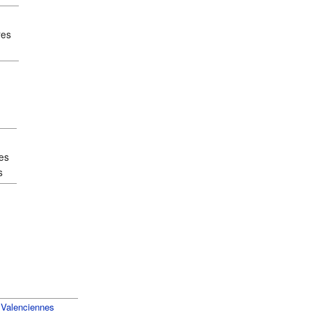
res
es
s
Valenciennes