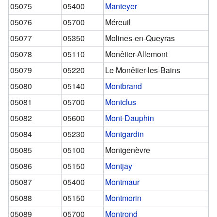
05075
05400
Manteyer
05076
05700
Méreuil
05077
05350
Molines-en-Queyras
05078
05110
Monêtier-Allemont
05079
05220
Le Monêtier-les-Bains
05080
05140
Montbrand
05081
05700
Montclus
05082
05600
Mont-Dauphin
05084
05230
Montgardin
05085
05100
Montgenèvre
05086
05150
Montjay
05087
05400
Montmaur
05088
05150
Montmorin
05089
05700
Montrond