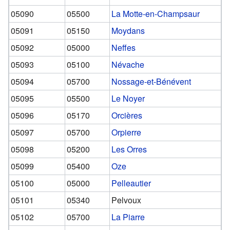
05090
05500
La Motte-en-Champsaur
05091
05150
Moydans
05092
05000
Neffes
05093
05100
Névache
05094
05700
Nossage-et-Bénévent
05095
05500
Le Noyer
05096
05170
Orcières
05097
05700
Orpierre
05098
05200
Les Orres
05099
05400
Oze
05100
05000
Pelleautier
05101
05340
Pelvoux
05102
05700
La Piarre