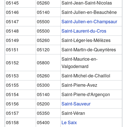
05145
05260
Saint-Jean-Saint-Nicolas
05146
05140
Saint-Julien-en-Beauchêne
05147
05500
Saint-Julien-en-Champsaur
05148
05500
Saint-Laurent-du-Cros
05149
05260
Saint-Léger-les-Mélèzes
05151
05120
Saint-Martin-de-Queyrières
Saint-Maurice-en-
05152
05800
Valgodemard
05153
05260
Saint-Michel-de-Chaillol
05155
05300
Saint-Pierre-Avez
05154
05140
Saint-Pierre-d'Argençon
05156
05200
Saint-Sauveur
05157
05350
Saint-Véran
05158
05400
Le Saix