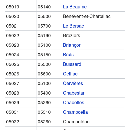
05019
05140
La Beaume
05020
05500
Bénévent-et-Charbillac
05021
05700
Le Bersac
05022
05190
Bréziers
05023
05100
Briançon
05024
05150
Bruis
05025
05500
Buissard
05026
05600
Ceillac
05027
05100
Cervières
05028
05400
Chabestan
05029
05260
Chabottes
05031
05310
Champcella
05032
05260
Champoléon