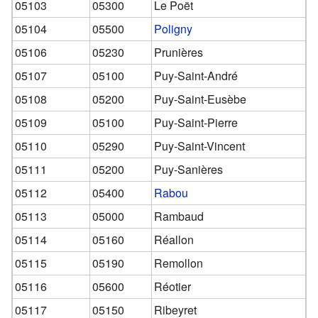
05103
05300
Le Poët
05104
05500
Poligny
05106
05230
Prunières
05107
05100
Puy-Saint-André
05108
05200
Puy-Saint-Eusèbe
05109
05100
Puy-Saint-Pierre
05110
05290
Puy-Saint-Vincent
05111
05200
Puy-Sanières
05112
05400
Rabou
05113
05000
Rambaud
05114
05160
Réallon
05115
05190
Remollon
05116
05600
Réotier
05117
05150
Ribeyret