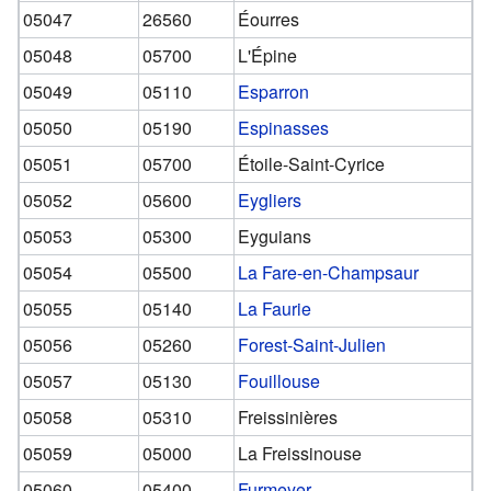
05047
26560
Éourres
05048
05700
L'Épine
05049
05110
Esparron
05050
05190
Espinasses
05051
05700
Étoile-Saint-Cyrice
05052
05600
Eygliers
05053
05300
Eyguians
05054
05500
La Fare-en-Champsaur
05055
05140
La Faurie
05056
05260
Forest-Saint-Julien
05057
05130
Fouillouse
05058
05310
Freissinières
05059
05000
La Freissinouse
05060
05400
Furmeyer