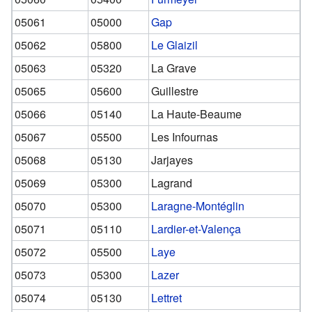
05061
05000
Gap
05062
05800
Le Glaizil
05063
05320
La Grave
05065
05600
Guillestre
05066
05140
La Haute-Beaume
05067
05500
Les Infournas
05068
05130
Jarjayes
05069
05300
Lagrand
05070
05300
Laragne-Montéglin
05071
05110
Lardier-et-Valença
05072
05500
Laye
05073
05300
Lazer
05074
05130
Lettret