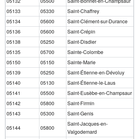
05132
05500
Saint-Bonnet-en-Champsaur
05133
05330
Saint-Chaffrey
05134
05600
Saint-Clément-sur-Durance
05136
05600
Saint-Crépin
05138
05250
Saint-Disdier
05135
05700
Sainte-Colombe
05150
05150
Sainte-Marie
05139
05250
Saint-Étienne-en-Dévoluy
05140
05130
Saint-Étienne-le-Laus
05141
05500
Saint-Eusèbe-en-Champsaur
05142
05800
Saint-Firmin
05143
05300
Saint-Genis
Saint-Jacques-en-
05144
05800
Valgodemard