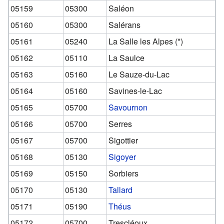
05159
05300
Saléon
05160
05300
Salérans
05161
05240
La Salle les Alpes (*)
05162
05110
La Saulce
05163
05160
Le Sauze-du-Lac
05164
05160
Savines-le-Lac
05165
05700
Savournon
05166
05700
Serres
05167
05700
Sigottier
05168
05130
Sigoyer
05169
05150
Sorbiers
05170
05130
Tallard
05171
05190
Théus
05172
05700
Trescléoux