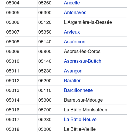
05004
05260
Ancelle
05005
05300
Antonaves
05006
05120
L'Argentière-la-Bessée
05007
05350
Arvieux
05008
05140
Aspremont
05009
05800
Aspres-lès-Corps
05010
05140
Aspres-sur-Buëch
05011
05230
Avançon
05012
05200
Baratier
05013
05110
Barcillonnette
05014
05300
Barret-sur-Méouge
05016
05700
La Bâtie-Montsaléon
05017
05230
La Bâtie-Neuve
05018
05000
La Bâtie-Vieille