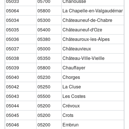
05033
05700
Chanousse
05064
05800
La Chapelle-en-Valgaudémar
05034
05300
Châteauneuf-de-Chabre
05035
05400
Châteauneuf-d'Oze
05036
05380
Châteauroux-les-Alpes
05037
05000
Châteauvieux
05038
05350
Château-Ville-Vieille
05039
05800
Chauffayer
05040
05230
Chorges
05042
05250
La Cluse
05043
05500
Les Costes
05044
05200
Crévoux
05045
05200
Crots
05046
05200
Embrun