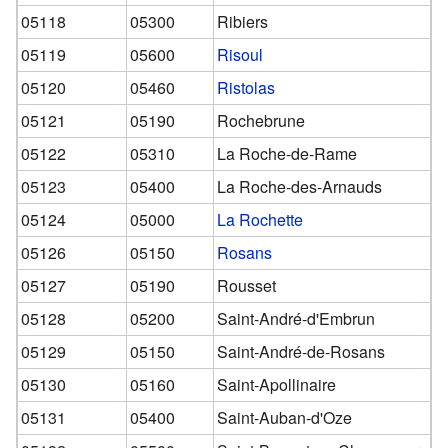
05118
05300
Ribiers
05119
05600
Risoul
05120
05460
Ristolas
05121
05190
Rochebrune
05122
05310
La Roche-de-Rame
05123
05400
La Roche-des-Arnauds
05124
05000
La Rochette
05126
05150
Rosans
05127
05190
Rousset
05128
05200
Saint-André-d'Embrun
05129
05150
Saint-André-de-Rosans
05130
05160
Saint-Apollinaire
05131
05400
Saint-Auban-d'Oze