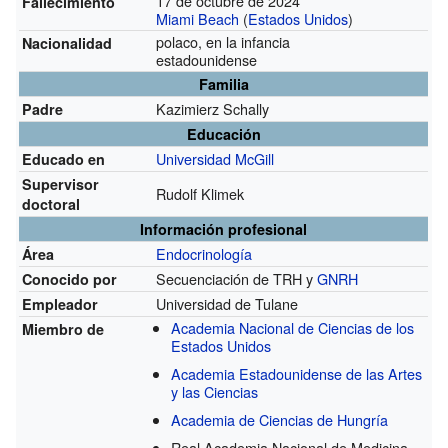
17 de octubre de 2024
Fallecimiento
Miami Beach
(
Estados Unidos
)
polaco, en la infancia
Nacionalidad
estadounidense
Familia
Kazimierz Schally
Padre
Educación
Universidad McGill
Educado en
Supervisor
Rudolf Klimek
doctoral
Información profesional
Endocrinología
Área
Secuenciación de TRH y
GNRH
Conocido por
Universidad de Tulane
Empleador
Academia Nacional de Ciencias de los
Miembro de
Estados Unidos
Academia Estadounidense de las Artes
y las Ciencias
Academia de Ciencias de Hungría
Real Academia Nacional de Medicina