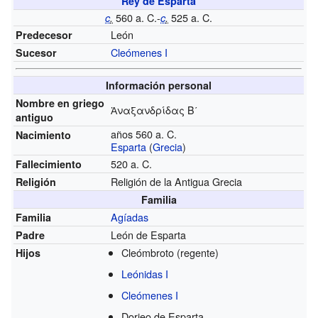
Rey de Esparta
560 a. C.-
525 a. C.
c
.
c
.
León
Predecesor
Cleómenes I
Sucesor
Información personal
Nombre en griego
Ἀναξανδρίδας Β΄
antiguo
años 560 a. C.
Nacimiento
Esparta
(
Grecia
)
520 a. C.
Fallecimiento
Religión de la Antigua Grecia
Religión
Familia
Agíadas
Familia
León de Esparta
Padre
Cleómbroto (regente)
Hijos
Leónidas I
Cleómenes I
Dorieo de Esparta