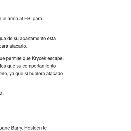
a el arma al FBI para
gua de su apartamento está
ara atacarlo.
 que permite que Krycek escape.
plica que su comportamiento
rlo, ya que si hubiera atacado
a.
Duane Barry. Hosteen le