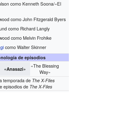
ulson como Kenneth Soona/«El
»
wood como John Fitzgerald Byers
und como Richard Langly
wood como Melvin Frohike
gi
como Walter Skinner
nología de episodios
«The Blessing
«Anasazi»
Way»
a temporada de
The X-Files
de episodios de
The X-Files