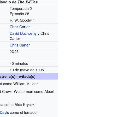
isodio de
The X-Files
Temporada 2
Episodio 25
R. W. Goodwin
Chris Carter
David Duchovny
y Chris
Carter
Chris Carter
2X25
45 minutos
19 de mayo de 1995
strella(s) invitada(s)
at
como William Mulder
d Crow» Westerman como Albert
Lea como Alex Krycek
 Davis
como el fumador