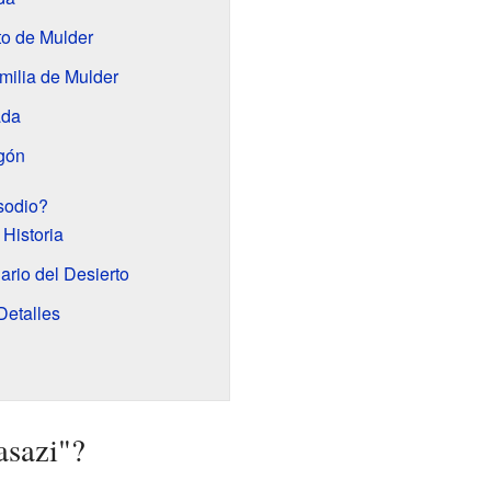
o de Mulder
amilia de Mulder
ada
agón
sodio?
 Historia
rio del Desierto
Detalles
asazi"?