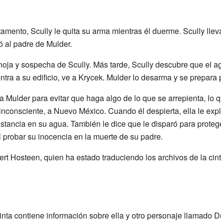
mento, Scully le quita su arma mientras él duerme. Scully llev
ó al padre de Mulder.
oja y sospecha de Scully. Más tarde, Scully descubre que el a
ra a su edificio, ve a Krycek. Mulder lo desarma y se prepara p
a Mulder para evitar que haga algo de lo que se arrepienta, lo
á inconsciente, a Nuevo México. Cuando él despierta, ella le ex
stancia en su agua. También le dice que le disparó para protege
il probar su inocencia en la muerte de su padre.
ert Hosteen, quien ha estado traduciendo los archivos de la cint
cinta contiene información sobre ella y otro personaje llamado 