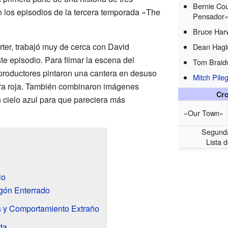
Bernie Co
n los episodios de la tercera temporada «The
Pensador
Bruce Har
arter, trabajó muy de cerca con David
Dean Hagl
te episodio. Para filmar la escena del
Tom Braid
productores pintaron una cantera en desuso
Mitch Pileg
ra roja. También combinaron imágenes
Cro
 cielo azul para que pareciera más
«Our Town»
Segund
Lista 
io
agón Enterrado
s y Comportamiento Extraño
da