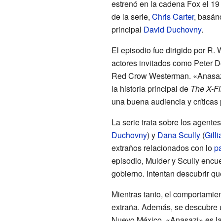
estrenó en la cadena Fox el 19
de la serie,
Chris Carter
, basán
principal
David Duchovny
.
El episodio fue dirigido por R.
actores invitados como Peter D
Red Crow Westerman. «Anasazi»
la historia principal de
The X-Fi
una buena audiencia y críticas 
La serie trata sobre los agente
Duchovny
) y
Dana Scully
(
Gill
extraños relacionados con lo
p
episodio, Mulder y Scully encue
gobierno. Intentan descubrir qu
Mientras tanto, el comportami
extraña. Además, se descubre 
Nuevo México. «Anasazi» es la 