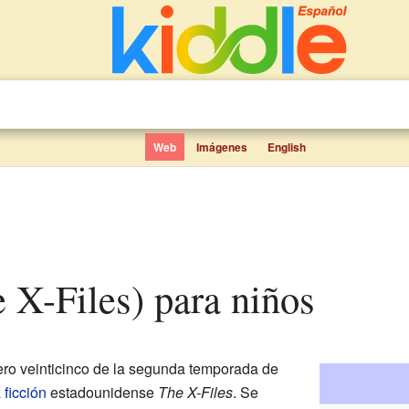
Web
Imágenes
English
e X-Files) para niños
ero veinticinco de la segunda temporada de
 ficción
estadounidense
The X-Files
. Se