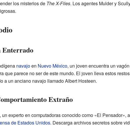
tender los misterios de
The X-Files
. Los agentes Mulder y Scull
igrosas.
odio
n Enterrado
indígena
navajo
en
Nuevo México
, un joven encuentra un vagón
ura que parece no ser de este mundo. El joven lleva estos resto
o a un anciano navajo llamado Albert Hosteen.
 Comportamiento Extraño
 un experto en computadoras conocido como «El Pensador», ac
ensa de Estados Unidos
. Descarga archivos secretos sobre vida