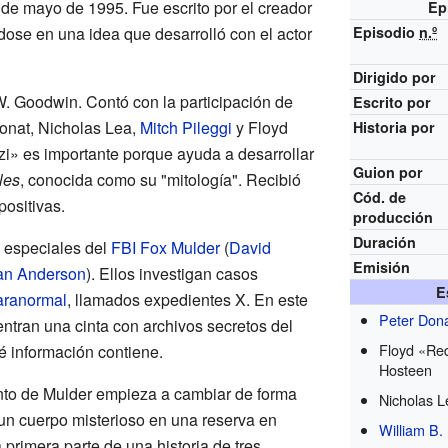
 de mayo de 1995. Fue escrito por el creador
Ep
dose en una idea que desarrolló con el actor
Episodio
n.º
Dirigido por
 W. Goodwin. Contó con la participación de
Escrito por
onat, Nicholas Lea,
Mitch Pileggi
y Floyd
Historia por
 es importante porque ayuda a desarrollar
Guion por
les
, conocida como su "mitología". Recibió
Cód. de
positivas.
producción
Duración
s especiales del
FBI
Fox Mulder
(
David
Emisión
ian Anderson
). Ellos investigan casos
E
aranormal
, llamados expedientes X. En este
Peter Don
ntran una cinta con archivos secretos del
Floyd «Re
é información contiene.
Hosteen
ento de Mulder empieza a cambiar de forma
Nicholas 
un cuerpo misterioso en una reserva en
William B.
primera parte de una historia de tres