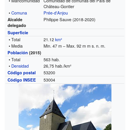
• Mancomunidad
Comunidad de comunas del País de
Château-Gontier
•
Comuna
Prée-d'Anjou
Philippe Sauve (2018-2020)
Alcalde
delegado
Superficie
• Total
21.12
km²
• Media
Min. 47 m – Max. 92 m m s. n. m.
Población
(2015)
• Total
563 hab.
•
Densidad
26,75 hab./km²
53200
Código postal
53004
Código INSEE