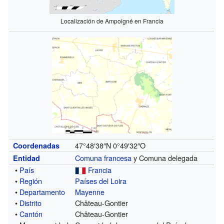
Localización de Ampoigné en Francia
47°48′38″N
0°49′32″O
Coordenadas
Comuna francesa
y Comuna delegada
Entidad
•
País
Francia
•
Región
Países del Loira
•
Departamento
Mayenne
•
Distrito
Château-Gontier
•
Cantón
Château-Gontier