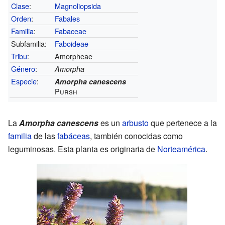
Clase
:
Magnoliopsida
Orden
:
Fabales
Familia
:
Fabaceae
Subfamilia:
Faboideae
Tribu
:
Amorpheae
Género
:
Amorpha
Especie
:
Amorpha canescens
Pursh
La
Amorpha canescens
es un
arbusto
que pertenece a la
familia
de las
fabáceas
, también conocidas como
leguminosas. Esta planta es originaria de
Norteamérica
.