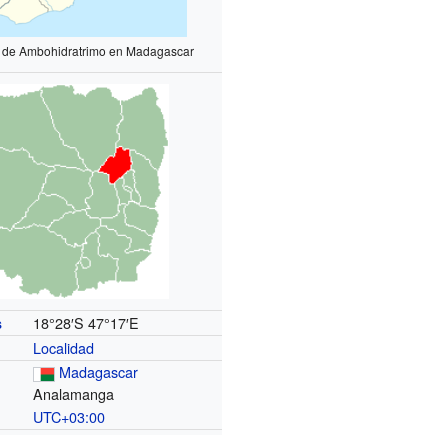
n de Ambohidratrimo en Madagascar
18°28′S
47°17′E
s
Localidad
Madagascar
Analamanga
UTC+03:00
o