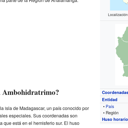
rma parte de la Región de Analamanga.
Localizació
a Ambohidratrimo?
Coordenada
Entidad
•
País
 la isla de Madagascar, un país conocido por
• Región
males especiales. Sus coordenadas son
Huso horari
a que está en el hemisferio sur. El huso