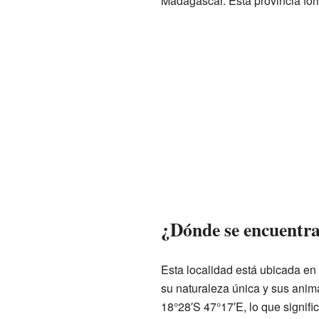
Madagascar. Esta provincia fo
¿Dónde se encuentr
Esta localidad está ubicada en
su naturaleza única y sus ani
18°28′S 47°17′E, lo que signific