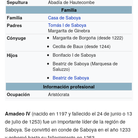
Abadía de Hautecombe
Sepultura
Familia
Casa de Saboya
Familia
Tomás I de Saboya
Padres
Margarita de Ginebra
Margarita de Borgoña
(desde 1222)
Cónyuge
Cecilia de Baux
(desde 1244)
Bonifacio I de Saboya
Hijos
Beatriz de Saboya (Marquesa de
Saluzzo)
Beatriz de Saboya
Información profesional
Aristócrata
Ocupación
Amadeo IV
(nacido en 1197 y fallecido el 24 de junio o 13
de julio de 1253) fue un importante líder de la región de
Saboya. Se convirtió en conde de Saboya en el año 1233
y gobernó hasta su fallecimiento en 1253.