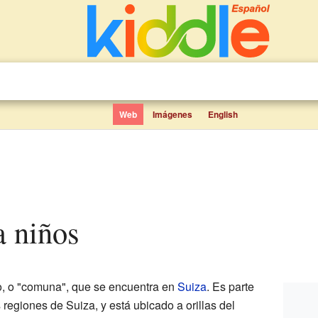
Web
Imágenes
English
a niños
, o "comuna", que se encuentra en
Suiza
. Es parte
s regiones de Suiza, y está ubicado a orillas del