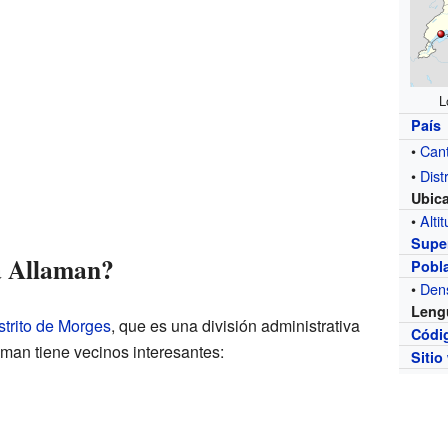
L
País
•
Can
•
Distr
Ubic
•
Alti
Super
a Allaman?
Pobl
•
Den
Leng
strito de Morges
, que es una división administrativa
Códi
aman tiene vecinos interesantes:
Sitio