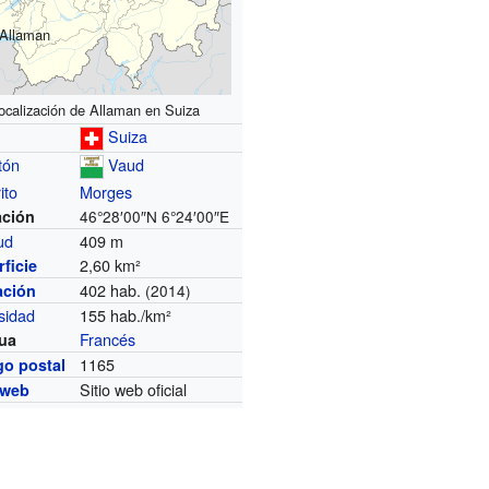
Allaman
ocalización de Allaman en Suiza
Suiza
tón
Vaud
ito
Morges
ación
46°28′00″N
6°24′00″E
tud
409 m
2,60 km²
ficie
402 hab.
ación
(2014)
sidad
155 hab./km²
Francés
ua
1165
go postal
Sitio web oficial
 web