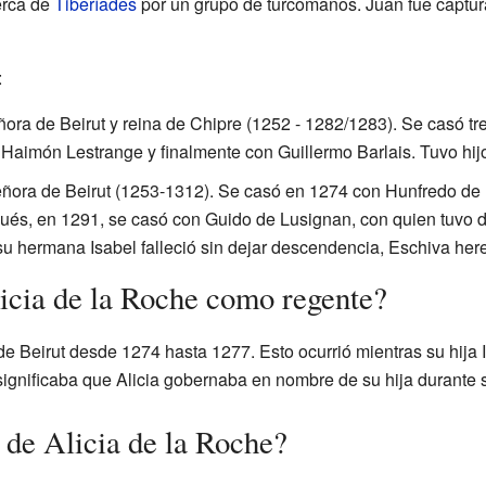
erca de
Tiberíades
por un grupo de turcomanos. Juan fue captur
:
ñora de Beirut y reina de Chipre (1252 - 1282/1283). Se casó tr
 Haimón Lestrange y finalmente con Guillermo Barlais. Tuvo hij
eñora de Beirut (1253-1312). Se casó en 1274 con Hunfredo de 
pués, en 1291, se casó con Guido de Lusignan, con quien tuvo do
u hermana Isabel falleció sin dejar descendencia, Eschiva here
icia de la Roche como regente?
de Beirut desde 1274 hasta 1277. Esto ocurrió mientras su hija I
 significaba que Alicia gobernaba en nombre de su hija durante 
 de Alicia de la Roche?