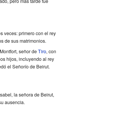
ado, pero más tarde fue
es veces: primero con el rey
os de sus matrimonios.
Montfort, señor de
Tiro
, con
s hijos, incluyendo al rey
dó el Señorío de Beirut.
sabel, la señora de Beirut,
su ausencia.