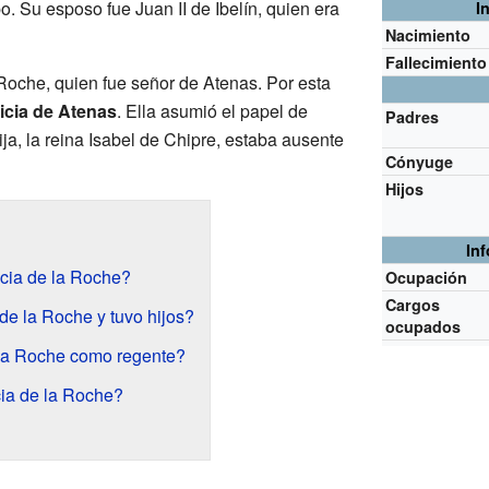
o. Su esposo fue Juan II de Ibelín, quien era
I
Nacimiento
Fallecimiento
a Roche, quien fue señor de Atenas. Por esta
icia de Atenas
. Ella asumió el papel de
Padres
ija, la reina Isabel de Chipre, estaba ausente
Cónyuge
Hijos
In
icia de la Roche?
Ocupación
Cargos
de la Roche y tuvo hijos?
ocupados
 la Roche como regente?
cia de la Roche?