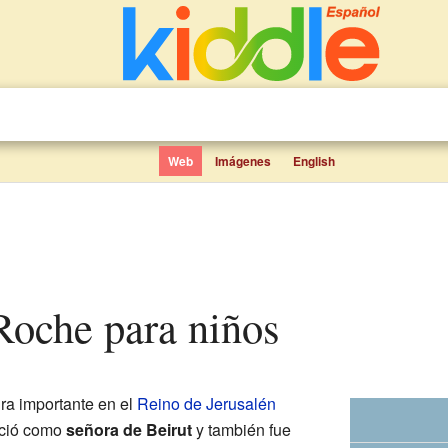
Web
Imágenes
English
a Roche para niños
ra importante en el
Reino de Jerusalén
noció como
señora de Beirut
y también fue