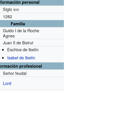
nformación personal
Siglo
xiii
1282
Familia
Guido I de la Roche
Agnes
Juan II de Beirut
Eschiva de Ibelín
Isabel de Ibelín
formación profesional
Señor feudal
Lord