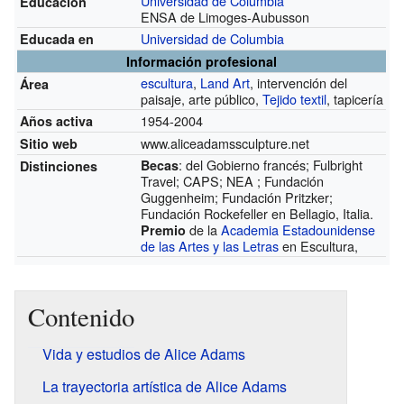
Universidad de Columbia
Educación
ENSA de Limoges-Aubusson
Universidad de Columbia
Educada en
Información profesional
escultura
,
Land Art
, intervención del
Área
paisaje, arte público,
Tejido textil
, tapicería
1954-2004
Años activa
www.aliceadamssculpture.net
Sitio web
: del Gobierno francés; Fulbright
Becas
Distinciones
Travel; CAPS; NEA ; Fundación
Guggenheim; Fundación Pritzker;
Fundación Rockefeller en Bellagio, Italia.
de la
Academia Estadounidense
Premio
de las Artes y las Letras
en Escultura,
Contenido
Vida y estudios de Alice Adams
La trayectoria artística de Alice Adams