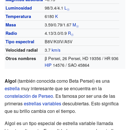
98/3.4/4.1
L
Luminosidad
☉
6180
K
Temperatura
3.59/0.79/1.67
M
Masa
☉
4.13/3.0/0.9
R
Radio
☉
B8V/K0IV/A5V
Tipo espectral
3.7
km/s
Velocidad radial
β Persei, 26 Persei, HD 19356 / HR 936
Otros nombres
HIP
14576 / SAO 45864
Algol
(también conocida como Beta Persei) es una
estrella
muy interesante que se encuentra en la
constelación de Perseo
. Es famosa por ser una de las
primeras
estrellas variables
descubiertas. Esto significa
que su brillo cambia con el tiempo.
Algol es un tipo especial de estrella variable llamada