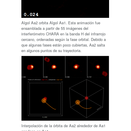
Algol Aa2 orbita Algol Aa1. Esta animación fue
ensamblada a partir de 55 imágenes del
interferómetro CHARA en la banda H del infrarrojo
cercano, ordenadas según la fase orbital. Debido a
que algunas fases están poco cubiertas, Aa2 salta
en algunos puntos de su trayectoria.
Interpolación de la órbita de Aa2 alrededor de Aa1