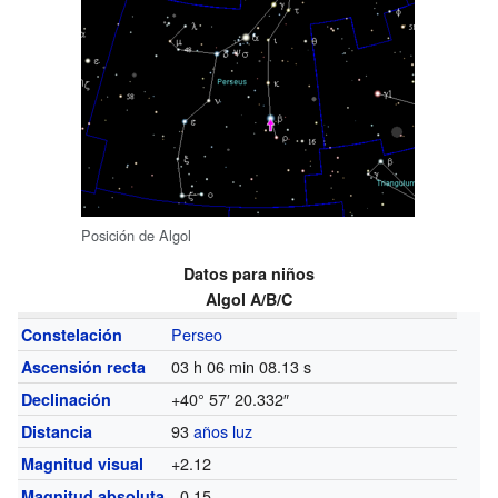
Posición de Algol
Datos para niños
Algol A/B/C
Perseo
Constelación
03 h 06 min 08.13 s
Ascensión recta
+40° 57′ 20.332″
Declinación
93
años luz
Distancia
+2.12
Magnitud visual
−0.15
Magnitud absoluta