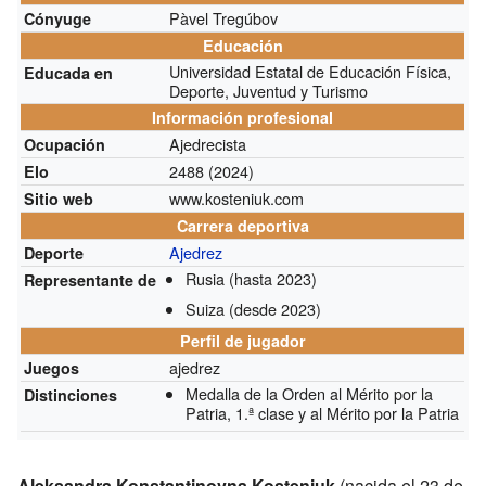
Pàvel Tregúbov
Cónyuge
Educación
Universidad Estatal de Educación Física,
Educada en
Deporte, Juventud y Turismo
Información profesional
Ajedrecista
Ocupación
2488
(2024)
Elo
www.kosteniuk.com
Sitio web
Carrera deportiva
Ajedrez
Deporte
Rusia
(hasta 2023)
Representante de
Suiza
(desde 2023)
Perfil de jugador
ajedrez
Juegos
Medalla de la Orden al Mérito por la
Distinciones
Patria, 1.ª clase y al Mérito por la Patria
Aleksandra Konstantinovna Kosteniuk
(nacida el 23 de