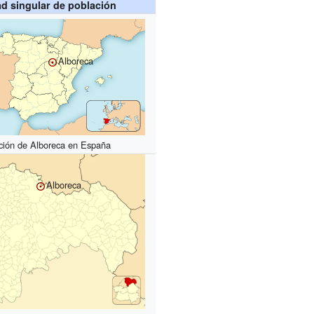
ad singular de población
Alboreca
ción de Alboreca en España
Alboreca