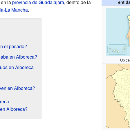
 en la
provincia de Guadalajara
, dentro de la
entid
lla-La Mancha
.
n el pasado?
riaba en Alboreca?
Ubica
guos en Alboreca
ven en Alboreca?
oreca
 en Alboreca?