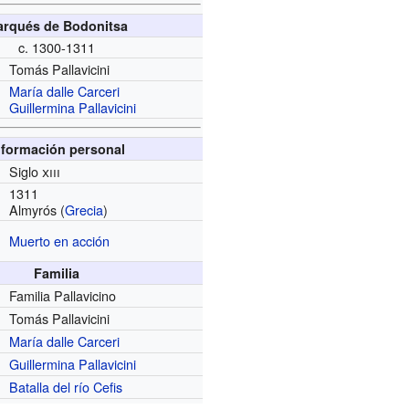
rqués de Bodonitsa
c. 1300-1311
Tomás Pallavicini
María dalle Carceri
Guillermina Pallavicini
nformación personal
Siglo
xiii
1311
Almyrós (
Grecia
)
Muerto en acción
Familia
Familia Pallavicino
Tomás Pallavicini
María dalle Carceri
Guillermina Pallavicini
Batalla del río Cefis