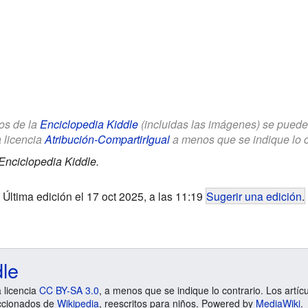
los de la
Enciclopedia Kiddle
(incluidas las imágenes) se puede u
a licencia
Atribución-CompartirIgual
a menos que se indique lo con
Enciclopedia Kiddle.
Última edición el 17 oct 2025, a las 11:19
Sugerir una edición
.
dle
a licencia
CC BY-SA 3.0
, a menos que se indique lo contrario. Los artíc
ccionados de
Wikipedia
, reescritos para niños. Powered by
MediaWiki
.