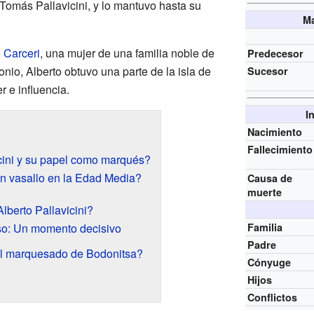
 Tomás Pallavicini, y lo mantuvo hasta su
Ma
 Carceri
, una mujer de una familia noble de
Predecesor
onio, Alberto obtuvo una parte de la isla de
Sucesor
r e influencia.
I
Nacimiento
Fallecimiento
icini y su papel como marqués?
un vasallo en la Edad Media?
Causa de
muerte
lberto Pallavicini?
iso: Un momento decisivo
Familia
Padre
l marquesado de Bodonitsa?
Cónyuge
Hijos
Conflictos