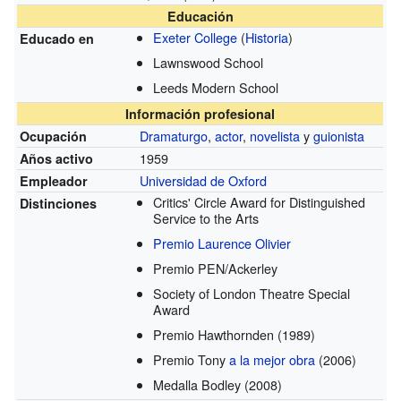
Educación
Exeter College
(
Historia
)
Educado en
Lawnswood School
Leeds Modern School
Información profesional
Dramaturgo
,
actor
,
novelista
y
guionista
Ocupación
1959
Años activo
Universidad de Oxford
Empleador
Critics' Circle Award for Distinguished
Distinciones
Service to the Arts
Premio Laurence Olivier
Premio PEN/Ackerley
Society of London Theatre Special
Award
Premio Hawthornden
(1989)
Premio Tony
a la mejor obra
(2006)
Medalla Bodley
(2008)