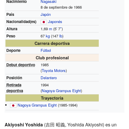
Nacimiento
Nagasaki
8 de septiembre de 1966
País
Japón
Nacionalidad(es)
Japonés
Altura
1,69
m
(5
′
7
″
)
Peso
67
kg
(147
lb
)
Carrera deportiva
Deporte
Fútbol
Club profesional
Debut deportivo
1985
(
Toyota Motors
)
Posición
Delantero
Retirada
1994
deportiva
(
Nagoya Grampus Eight
)
Trayectoria
Nagoya Grampus Eight
(1985-1994)
Akiyoshi Yoshida
(吉田 昭義, Yoshida Akiyoshi) es un