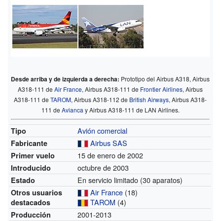
Desde arriba y de izquierda a derecha:
Prototipo del Airbus A318, Airbus
A318-111 de
Air France
, Airbus A318-111 de
Frontier Airlines
, Airbus
A318-111 de
TAROM
, Airbus A318-112 de
British Airways
, Airbus A318-
111 de
Avianca
y Airbus A318-111 de LAN Airlines.
Avión comercial
Tipo
Airbus SAS
Fabricante
15 de enero de 2002
Primer vuelo
octubre de 2003
Introducido
En servicio limitado (30 aparatos)
Estado
Air France
(18)
Otros usuarios
TAROM
(4)
destacados
2001-2013
Producción