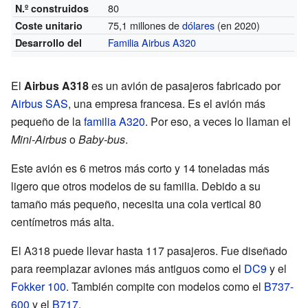
80
N.º construidos
75,1 millones de
dólares
(en 2020)
Coste unitario
Familia Airbus A320
Desarrollo del
El
Airbus A318
es un avión de pasajeros fabricado por
Airbus SAS
, una empresa francesa. Es el avión más
pequeño de la
familia A320
. Por eso, a veces lo llaman el
Mini-Airbus
o
Baby-bus
.
Este avión es 6 metros más corto y 14 toneladas más
ligero que otros modelos de su familia. Debido a su
tamaño más pequeño, necesita una cola vertical 80
centímetros más alta.
El A318 puede llevar hasta 117 pasajeros. Fue diseñado
para reemplazar aviones más antiguos como el
DC9
y el
Fokker 100
. También compite con modelos como el
B737-
600
y el
B717
.