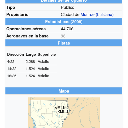
Público
Tipo
Ciudad de
Monroe (Luisiana)
Propietario
Estadísticas (2008)
44.706
Operaciones aéreas
93
Aeronaves en la base
Pistas
Dirección
Largo
Superficie
4/22
2.288
Asfalto
14/32
1.524
Asfalto
18/36
1.524
Asfalto
Mapa
MLU
/
KMLU