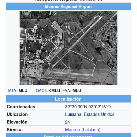
Monroe Regional Airport
IATA
:
MLU
OACI
:
KMLU
FAA:
MLU
Localización
32°30′39″N
92°02′16″O
Coordenadas
Luisiana
,
Estados Unidos
Ubicación
24
Elevación
Monroe (Luisiana)
Sirve a
Detalles del aeropuerto