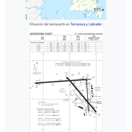
YYT
Situación del aeropuerto en
Terranova y Labrador
.