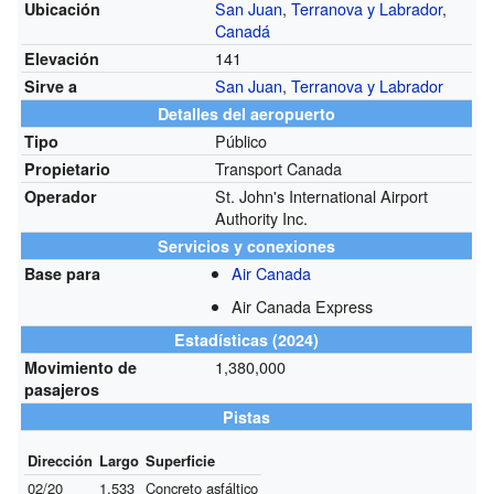
San Juan
,
Terranova y Labrador
,
Ubicación
Canadá
141
Elevación
San Juan
,
Terranova y Labrador
Sirve a
Detalles del aeropuerto
Público
Tipo
Transport Canada
Propietario
St. John's International Airport
Operador
Authority Inc.
Servicios y conexiones
Air Canada
Base para
Air Canada Express
Estadísticas (2024)
1,380,000
Movimiento de
pasajeros
Pistas
Dirección
Largo
Superficie
02/20
1,533
Concreto asfáltico