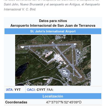
Saint John, Nuevo Brunswick y el aeropuerto en Antigua, el Aeropuerto
Internacional V. C. Bird.
Datos para niños
Aeropuerto Internacional de San Juan de Terranova
St. John's International Airport
IATA
:
YYT
OACI
:
CYYT
FAA:
Localización
47°37′07″N
52°45′09″O
Coordenadas