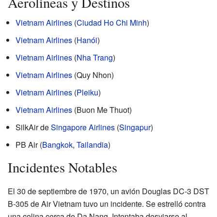
Aerolíneas y Destinos
Vietnam Airlines
(
Ciudad Ho Chi Minh
)
Vietnam Airlines
(
Hanói
)
Vietnam Airlines
(
Nha Trang
)
Vietnam Airlines
(Quy Nhon)
Vietnam Airlines
(
Pleiku
)
Vietnam Airlines
(Buon Me Thuot)
SilkAir de
Singapore Airlines
(
Singapur
)
PB Air (
Bangkok
,
Tailandia
)
Incidentes Notables
El 30 de septiembre de 1970, un avión Douglas DC-3 DST
B-305 de Air Vietnam tuvo un incidente. Se estrelló contra
una colina cerca de Da Nang. Intentaba desviarse al