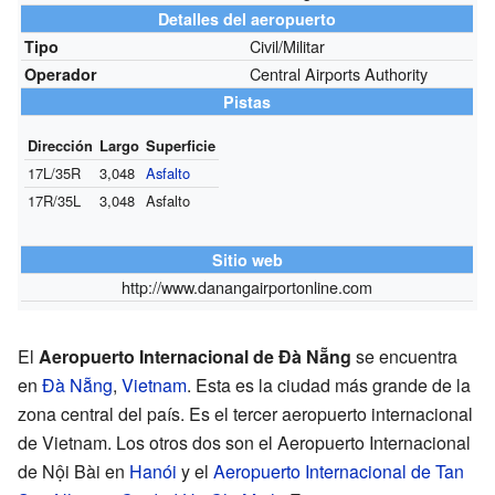
Detalles del aeropuerto
Civil/Militar
Tipo
Central Airports Authority
Operador
Pistas
Dirección
Largo
Superficie
17L/35R
3,048
Asfalto
17R/35L
3,048
Asfalto
Sitio web
http://www.danangairportonline.com
El
Aeropuerto Internacional de Đà Nẵng
se encuentra
en
Đà Nẵng
,
Vietnam
. Esta es la ciudad más grande de la
zona central del país. Es el tercer aeropuerto internacional
de Vietnam. Los otros dos son el Aeropuerto Internacional
de Nội Bài en
Hanói
y el
Aeropuerto Internacional de Tan