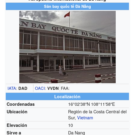
Sân bay quốc tế Đà Nẵng
IATA
:
DAD
OACI
:
VVDN
FAA:
Localización
16°02′38″N
108°11′58″E
Coordenadas
Región de la Costa Central del
Ubicación
Sur,
Vietnam
10
Elevación
Da Nang
Sirve a